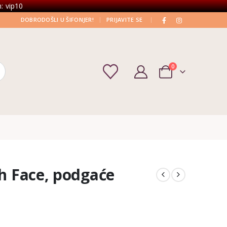
: vip10
|
|
DOBRODOŠLI U ŠIFONJER!
PRIJAVITE SE
0
th Face, podgaće