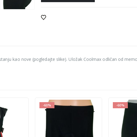
m stanju kao nove (pogledajte slike). Uložak Coolmax odličan od mem
-60%
-60%