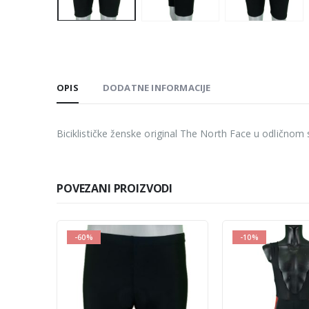
OPIS
DODATNE INFORMACIJE
Biciklističke ženske original The North Face u odlično
POVEZANI PROIZVODI
-10%
-60%