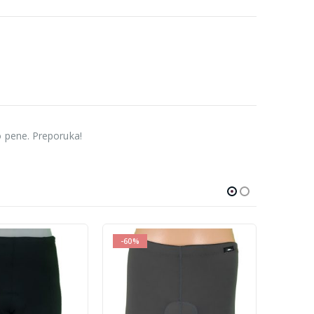
o pene. Preporuka!
-60%
-10%