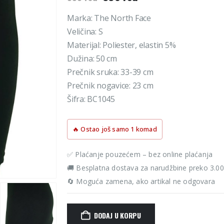
cena
cena
je
je:
Marka: The North Face
bila:
396 rsd.
Veličina: S
990 rsd.
Materijal: Poliester, elastin 5%
Dužina: 50 cm
Prečnik sruka: 33-39 cm
Prečnik nogavice: 23 cm
Šifra: BC1045
🔥 Ostao još samo 1 komad
✅ Plaćanje pouzećem – bez online plaćanja
🚚 Besplatna dostava za narudžbine preko 3.0
🔄 Moguća zamena, ako artikal ne odgovara
DODAJ U KORPU
Alternative: