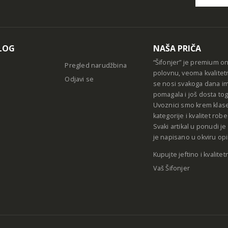
Alternative
LOG
NAŠA PRIČA
“Šifonjer” je premium o
Pregled narudžbina
polovnu, veoma kvalitet
Odjavi se
se nosi svakoga dana im
pomagala i još dosta tog
Uvoznici smo krem klase
kategorije i kvalitet ro
Svaki artikal u ponudi j
je napisano u okviru opi
Kupujte jeftino i kvalitet
Vaš Šifonjer