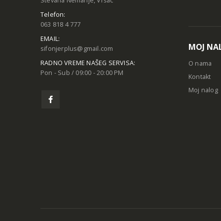
Stevana Nemanje, Vršac
Telefon:
063 818 4 777
EMAIL:
MOJ NA
sifonjerplus@gmail.com
RADNO VREME NAŠEG SERVISA:
O nama
Pon - Sub / 09:00 - 20:00 PM
Kontakt
Moj nalog