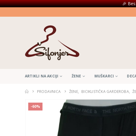
🎉 Bes
ARTIKLI NA AKCIJI
ŽENE
MUŠKARCI
DEC
PRODAVNICA
ŽENE
,
BICIKLISTIČKA GARDEROBA
,
Ž
-60%