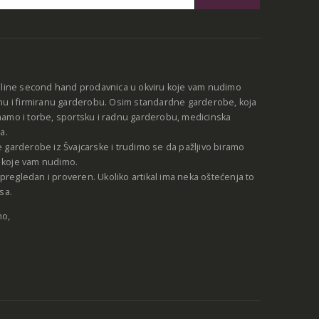
:
nline second hand prodavnica u okviru koje vam nudimo
nu i firmiranu garderobu. Osim standardne garderobe, koja
amo i torbe, sportsku i radnu garderobu, medicinska
a.
 garderobe iz Švajcarske i trudimo se da pažljivo biramo
be koje vam nudimo.
e pregledan i proveren. Ukoliko artikal ima neka oštećenja to
sa.
no,