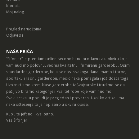
Kontakt
Moj nalog
Pregled narudžbina
Odjavi se
NAŠA PRIČA
“Šifonjer” je premium online second hand prodavnica u okviru koje
vam nudimo polovnu, veoma kvalitetnu i firmiranu garderobu. Osim
standardne garderobe, koja se nosi svakoga dana imamo i torbe,
sportsku i radnu garderobu, medicinska pomagala i još dosta toga.
Uvoznici smo krem klase garderobe iz Švajcarske i trudimo se da
pažljivo biramo kategorije i kvalitet robe koje vam nudimo.
Svaki artikal u ponudi je pregledan i proveren. Ukoliko artikal ima
neka oštećenja to je napisano u okviru opisa.
Kupujte jeftino i kvalitetno,
Vaš Šifonjer