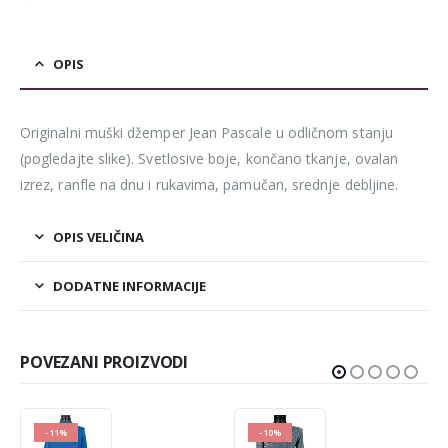
OPIS
Originalni muški džemper Jean Pascale u odličnom stanju
(pogledajte slike). Svetlosive boje, končano tkanje, ovalan
izrez, ranfle na dnu i rukavima, pamučan, srednje debljine.
OPIS VELIČINA
DODATNE INFORMACIJE
POVEZANI PROIZVODI
-10%
-14%