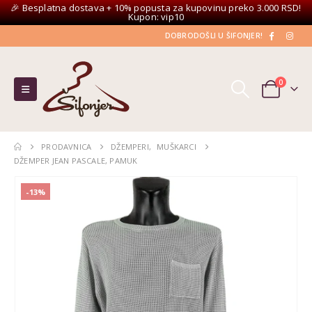
🎉 Besplatna dostava + 10% popusta za kupovinu preko 3.000 RSD!
Kupon: vip10
DOBRODOŠLI U ŠIFONJER!
0
PRODAVNICA
DŽEMPERI
,
MUŠKARCI
DŽEMPER JEAN PASCALE, PAMUK
-13%