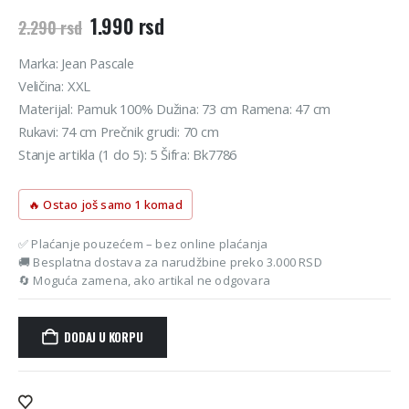
Originalna
Trenutna
1.990
rsd
2.290
rsd
cena
cena
je
je:
Marka: Jean Pascale
bila:
1.990 rsd.
Veličina: XXL
2.290 rsd.
Materijal: Pamuk 100% Dužina: 73 cm Ramena: 47 cm
Rukavi: 74 cm Prečnik grudi: 70 cm
Stanje artikla (1 do 5): 5 Šifra: Bk7786
🔥 Ostao još samo 1 komad
✅ Plaćanje pouzećem – bez online plaćanja
🚚 Besplatna dostava za narudžbine preko 3.000 RSD
🔄 Moguća zamena, ako artikal ne odgovara
DODAJ U KORPU
Alternative: