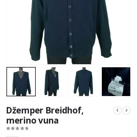
Džemper Breidhof,
merino vuna
0
out of 5