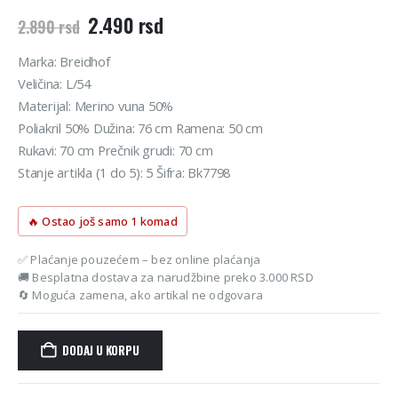
Originalna
Trenutna
2.490
rsd
2.890
rsd
cena
cena
je
je:
Marka: Breidhof
bila:
2.490 rsd.
Veličina: L/54
2.890 rsd.
Materijal: Merino vuna 50%
Poliakril 50% Dužina: 76 cm Ramena: 50 cm
Rukavi: 70 cm Prečnik grudi: 70 cm
Stanje artikla (1 do 5): 5 Šifra: Bk7798
🔥 Ostao još samo 1 komad
✅ Plaćanje pouzećem – bez online plaćanja
🚚 Besplatna dostava za narudžbine preko 3.000 RSD
🔄 Moguća zamena, ako artikal ne odgovara
DODAJ U KORPU
Alternative: