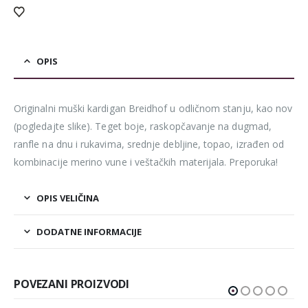
OPIS
Originalni muški kardigan Breidhof u odličnom stanju, kao nov
(pogledajte slike). Teget boje, raskopčavanje na dugmad,
ranfle na dnu i rukavima, srednje debljine, topao, izrađen od
kombinacije merino vune i veštačkih materijala. Preporuka!
OPIS VELIČINA
DODATNE INFORMACIJE
POVEZANI PROIZVODI