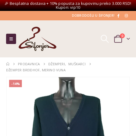
🎉 Besplatna dostava + 10% popusta za kupovinu preko 3.000 RSD!
Kupon: vip10
DOBRODOŠLI U ŠIFONJER!
0
PRODAVNICA
DŽEMPERI
,
MUŠKARCI
DŽEMPER BREIDHOF, MERINO VUNA
-14%