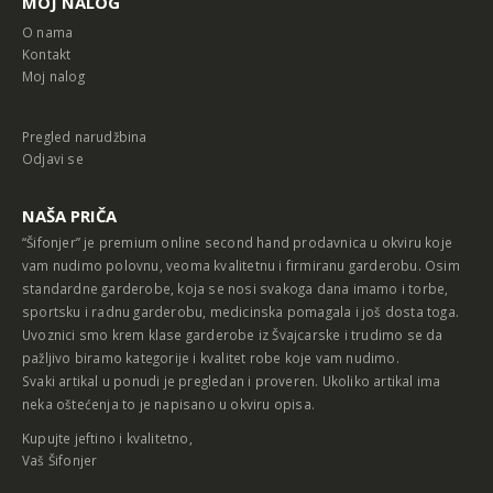
MOJ NALOG
O nama
Kontakt
Moj nalog
Pregled narudžbina
Odjavi se
NAŠA PRIČA
“Šifonjer” je premium online second hand prodavnica u okviru koje
vam nudimo polovnu, veoma kvalitetnu i firmiranu garderobu. Osim
standardne garderobe, koja se nosi svakoga dana imamo i torbe,
sportsku i radnu garderobu, medicinska pomagala i još dosta toga.
Uvoznici smo krem klase garderobe iz Švajcarske i trudimo se da
pažljivo biramo kategorije i kvalitet robe koje vam nudimo.
Svaki artikal u ponudi je pregledan i proveren. Ukoliko artikal ima
neka oštećenja to je napisano u okviru opisa.
Kupujte jeftino i kvalitetno,
Vaš Šifonjer