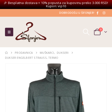
🎉 Besplatna dostava + 10% popusta za kupovinu preko 3.000 RSD!
Kupon: vip10
DOBRODOŠLI U ŠIFONJER!
0
PRODAVNICA
MUŠKARCI
,
DUKSERI
DUKSER ENGELBERT STRAUSS, TERMO