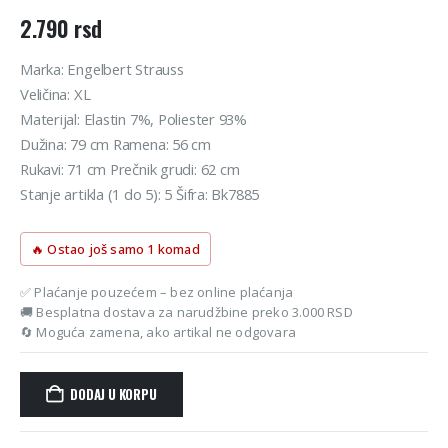
2.790
rsd
Marka: Engelbert Strauss
Veličina: XL
Materijal: Elastin 7%, Poliester 93%
Dužina: 79 cm Ramena: 56 cm
Rukavi: 71 cm Prečnik grudi: 62 cm
Stanje artikla (1 do 5): 5 Šifra: Bk7885
🔥 Ostao još samo 1 komad
✅ Plaćanje pouzećem – bez online plaćanja
🚚 Besplatna dostava za narudžbine preko 3.000 RSD
🔄 Moguća zamena, ako artikal ne odgovara
DODAJ U KORPU
Alternative: