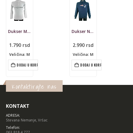
Dukser Martini
Dukser New Era, NFL New England Patriots
1.790
rsd
2.990
rsd
Veličina: M
Veličina: M
DODAJ U KORPU
DODAJ U KORPU
Kontaktirajte nas
KONTAKT
ADRESA:
Stevana Nemanje, Vršac
Telefon:
063 818 4 777