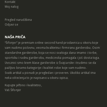
Kontakt
Moj nalog
Pregled narudžbina
Odjavi se
NAŠA PRIČA
“Šifonjer” je premium online second hand prodavnica u okviru koje
vam nudimo polovnu, veoma kvalitetnu i firmiranu garderobu. Osim
standardne garderobe, koja se nosi svakoga dana imamo i torbe,
sportsku i radnu garderobu, medicinska pomagala i još dosta toga.
Uvoznici smo krem klase garderobe iz Švajcarske i trudimo se da
pažljivo biramo kategorije i kvalitet robe koje vam nudimo.
Svaki artikal u ponudi je pregledan i proveren. Ukoliko artikal ima
neka oštećenja to je napisano u okviru opisa.
Kupujte jeftino i kvalitetno,
Vaš Šifonjer