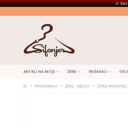
🎉 Bes
ARTIKLI NA AKCIJI
ŽENE
MUŠKARCI
DEC
PRODAVNICA
ŽENE
,
OBUĆA
CIPELE MUSTANG, 