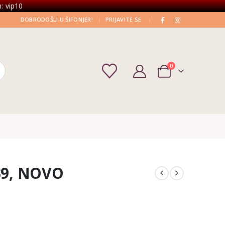
: vip10
|
|
DOBRODOŠLI U ŠIFONJER!
PRIJAVITE SE
0
 39, NOVO