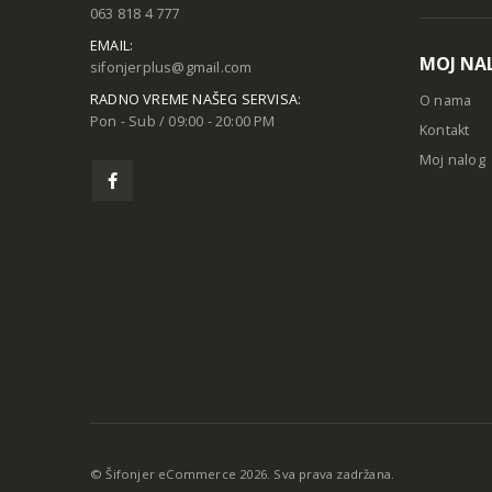
063 818 4 777
EMAIL:
MOJ NA
sifonjerplus@gmail.com
RADNO VREME NAŠEG SERVISA:
O nama
Pon - Sub / 09:00 - 20:00 PM
Kontakt
Moj nalog
© Šifonjer eCommerce 2026. Sva prava zadržana.