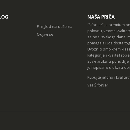
LOG
NAŠA PRIČA
“Šifonjer” je premium o
Pregled narudžbina
polovnu, veoma kvalitet
Odjavi se
se nosi svakoga dana im
pomagala i još dosta tog
Uvoznici smo krem klase
kategorije i kvalitet ro
Svaki artikal u ponudi j
je napisano u okviru opi
Kupujte jeftino i kvalitet
Vaš Šifonjer