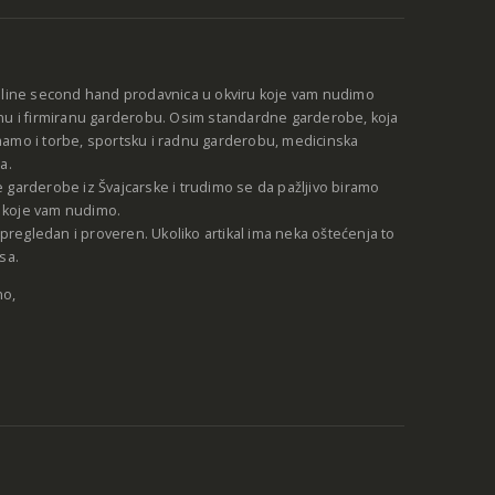
nline second hand prodavnica u okviru koje vam nudimo
nu i firmiranu garderobu. Osim standardne garderobe, koja
amo i torbe, sportsku i radnu garderobu, medicinska
a.
 garderobe iz Švajcarske i trudimo se da pažljivo biramo
be koje vam nudimo.
e pregledan i proveren. Ukoliko artikal ima neka oštećenja to
sa.
no,