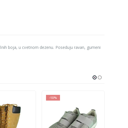
elnih boja, u cvetnom dezenu. Poseduju ravan, gumeni
-10%