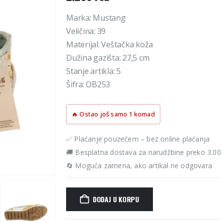
Marka: Mustang
Veličina: 39
Materijal: Veštačka koža
Dužina gazišta: 27,5 cm
Stanje artikla: 5
Šifra: OB253
🔥 Ostao još samo 1 komad
✅ Plaćanje pouzećem – bez online plaćanja
🚚 Besplatna dostava za narudžbine preko 3.0
🔄 Moguća zamena, ako artikal ne odgovara
DODAJ U KORPU
Alternative: