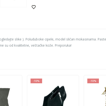
ogledajte slike ). Poluduboke cipele, model sličan mokasinama. Past
ne su od kvalitetne, veštačke kože. Preporuka!
-10%
-10%