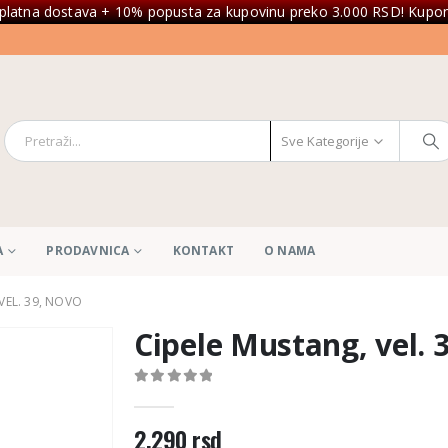
platna dostava + 10% popusta za kupovinu preko 3.000 RSD! Kupon
Sve Kategorije
A
PRODAVNICA
KONTAKT
O NAMA
VEL. 39, NOVO
Cipele Mustang, vel.
0
out of 5
2.290
rsd