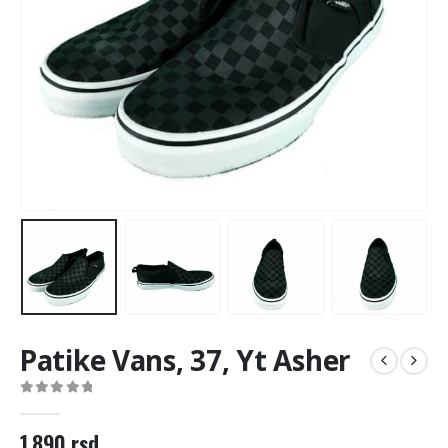
Patike Vans, 37, Yt Asher
0
out of 5
1.890
rsd