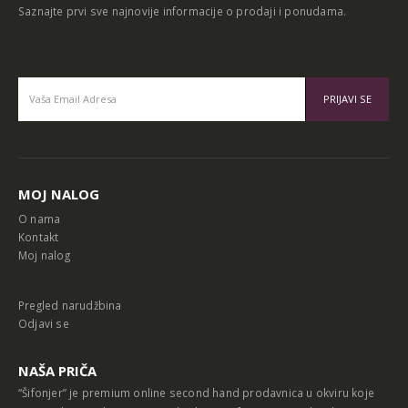
Saznajte prvi sve najnovije informacije o prodaji i ponudama.
Alternative:
MOJ NALOG
O nama
Kontakt
Moj nalog
Pregled narudžbina
Odjavi se
NAŠA PRIČA
“Šifonjer” je premium online second hand prodavnica u okviru koje