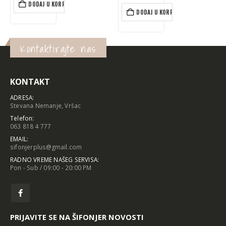
bila:
je:
bila:
je:
DODAJ U KORPU
DODAJ U KORPU
4.890 rsd.
4.401 rsd.
2.590 rsd.
2.331 rsd.
Kontaktirajte nas
KONTAKT
ADRESA:
Stevana Nemanje, Vršac
Telefon:
063 818 4 777
EMAIL:
sifonjerplus@gmail.com
RADNO VREME NAŠEG SERVISA:
Pon - Sub / 09:00 - 20:00 PM
PRIJAVITE SE NA ŠIFONJER NOVOSTI