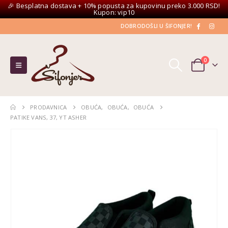
🎉 Besplatna dostava + 10% popusta za kupovinu preko 3.000 RSD!
Kupon: vip10
DOBRODOŠLI U ŠIFONJER!
0
PRODAVNICA
OBUĆA
,
OBUĆA
,
OBUĆA
PATIKE VANS, 37, YT ASHER