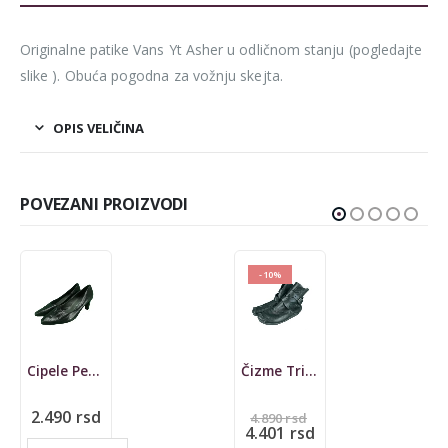
Originalne patike Vans Yt Asher u odličnom stanju (pogledajte
slike ). Obuća pogodna za vožnju skejta.
OPIS VELIČINA
POVEZANI PROIZVODI
-10%
-10%
Čizme Trippen, 37
Patike Converse, 37, Chuck Taylor All Stars
Originalna
Originalna
4.890
rsd
2.590
rsd
cena
Trenutna
cena
Trenutna
4.401
rsd
2.331
rsd
je
cena
je
cena