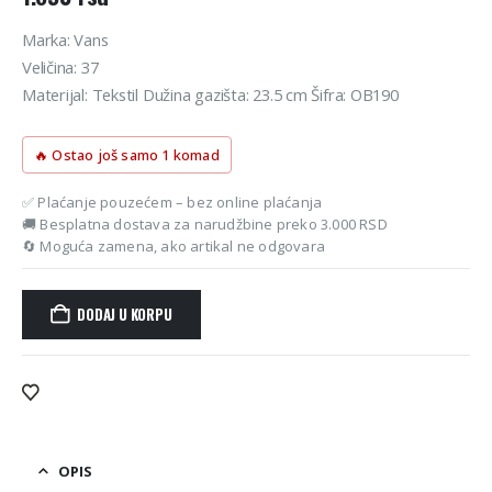
Marka: Vans
Veličina: 37
Materijal: Tekstil Dužina gazišta: 23.5 cm Šifra: OB190
🔥 Ostao još samo 1 komad
✅ Plaćanje pouzećem – bez online plaćanja
🚚 Besplatna dostava za narudžbine preko 3.000 RSD
🔄 Moguća zamena, ako artikal ne odgovara
DODAJ U KORPU
Alternative:
OPIS