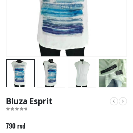
Bluza Esprit
0
out of 5
790
rsd