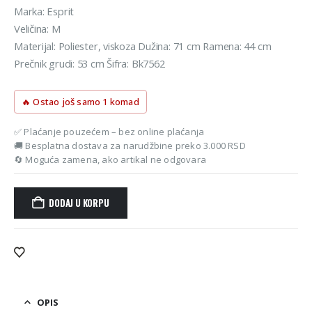
Marka: Esprit
Veličina: M
Materijal: Poliester, viskoza Dužina: 71 cm Ramena: 44 cm
Prečnik grudi: 53 cm Šifra: Bk7562
🔥 Ostao još samo 1 komad
✅ Plaćanje pouzećem – bez online plaćanja
🚚 Besplatna dostava za narudžbine preko 3.000 RSD
🔄 Moguća zamena, ako artikal ne odgovara
DODAJ U KORPU
Alternative:
OPIS