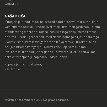
Odjavi se
NAŠA PRIČA
“Šifonjer” je premium online second hand prodavnica u okviru koje
vam nudimo polovnu, veoma kvalitetnu i firmiranu garderobu. Osim
standardne garderobe, koja se nosi svakoga dana imamo i torbe,
sportsku i radnu garderobu, medicinska pomagala i još dosta toga.
Uvoznici smo krem klase garderobe iz Švajcarske i trudimo se da
pažljivo biramo kategorije i kvalitet robe koje vam nudimo.
Svaki artikal u ponudi je pregledan i proveren. Ukoliko artikal ima
neka oštećenja to je napisano u okviru opisa.
Kupujte jeftino i kvalitetno,
Vaš Šifonjer
© Šifonjer eCommerce 2026. Sva prava zadržana.