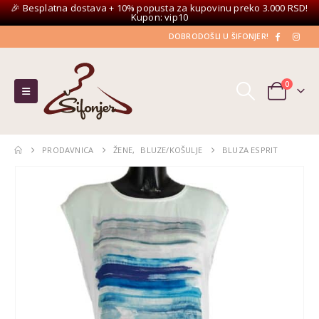
🎉 Besplatna dostava + 10% popusta za kupovinu preko 3.000 RSD!
Kupon: vip10
DOBRODOŠLI U ŠIFONJER!
0
PRODAVNICA
ŽENE
,
BLUZE/KOŠULJE
BLUZA ESPRIT