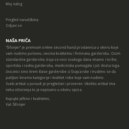
Moj nalog
Pregled narudžbina
Odjavi se
NAŠA PRIČA
“Šifonjer” je premium online second hand prodavnica u okviru koje
vam nudimo polovnu, veoma kvalitetnu i firmiranu garderobu. Osim
standardne garderobe, koja se nosi svakoga dana imamo i torbe,
sportsku i radnu garderobu, medicinska pomagala i još dosta toga.
Uvoznici smo krem klase garderobe iz Švajcarske i trudimo se da
pažljivo biramo kategorije i kvalitet robe koje vam nudimo.
Svaki artikal u ponudi je pregledan i proveren. Ukoliko artikal ima
neka oštećenja to je napisano u okviru opisa.
Kupujte jeftino i kvalitetno,
Vaš Šifonjer