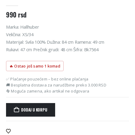
0
out of 5
990
rsd
Marka: Hallhuber
Veličina: XS/34
Materijal: Svila 100% Dužina: 84 cm Ramena: 49 cm
Rukavi: 47 cm Prečnik grudi: 48 cm Šifra: Bk7564
🔥 Ostao još samo 1 komad
✅ Plaćanje pouzećem – bez online plaćanja
🚚 Besplatna dostava za narudžbine preko 3.000 RSD
🔄 Moguća zamena, ako artikal ne odgovara
DODAJ U KORPU
Alternative: