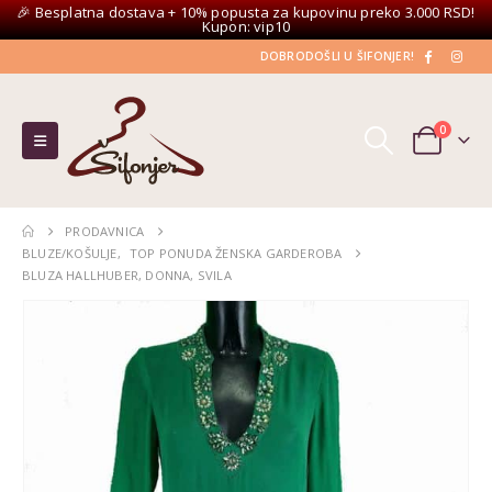
🎉 Besplatna dostava + 10% popusta za kupovinu preko 3.000 RSD!
Kupon: vip10
DOBRODOŠLI U ŠIFONJER!
0
PRODAVNICA
BLUZE/KOŠULJE
,
TOP PONUDA ŽENSKA GARDEROBA
BLUZA HALLHUBER, DONNA, SVILA