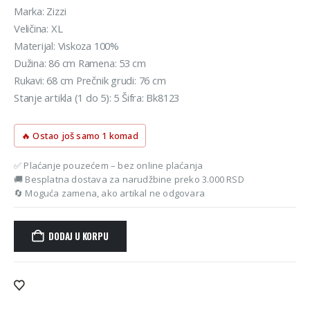
Marka: Zizzi
Veličina: XL
Materijal: Viskoza 100%
Dužina: 86 cm Ramena: 53 cm
Rukavi: 68 cm Prečnik grudi: 76 cm
Stanje artikla (1 do 5): 5 Šifra: Bk8123
🔥 Ostao još samo 1 komad
✅ Plaćanje pouzećem – bez online plaćanja
🚚 Besplatna dostava za narudžbine preko 3.000 RSD
🔄 Moguća zamena, ako artikal ne odgovara
DODAJ U KORPU
Alternative: