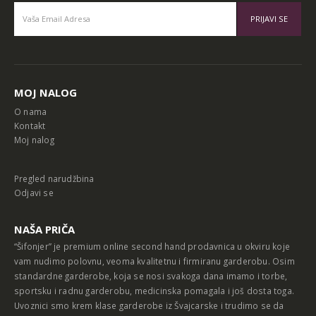
Alternative:
MOJ NALOG
O nama
Kontakt
Moj nalog
Pregled narudžbina
Odjavi se
NAŠA PRIČA
“Šifonjer” je premium online second hand prodavnica u okviru koje
vam nudimo polovnu, veoma kvalitetnu i firmiranu garderobu. Osim
standardne garderobe, koja se nosi svakoga dana imamo i torbe,
sportsku i radnu garderobu, medicinska pomagala i još dosta toga.
Uvoznici smo krem klase garderobe iz Švajcarske i trudimo se da