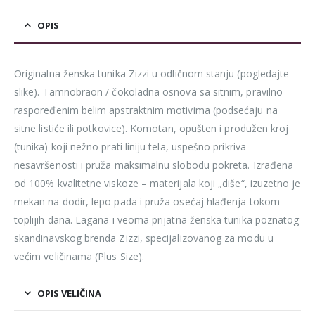
OPIS
Originalna ženska tunika Zizzi u odličnom stanju (pogledajte
slike). Tamnobraon / čokoladna osnova sa sitnim, pravilno
raspoređenim belim apstraktnim motivima (podsećaju na
sitne listiće ili potkovice). Komotan, opušten i produžen kroj
(tunika) koji nežno prati liniju tela, uspešno prikriva
nesavršenosti i pruža maksimalnu slobodu pokreta. Izrađena
od 100% kvalitetne viskoze – materijala koji „diše“, izuzetno je
mekan na dodir, lepo pada i pruža osećaj hlađenja tokom
toplijih dana. Lagana i veoma prijatna ženska tunika poznatog
skandinavskog brenda Zizzi, specijalizovanog za modu u
većim veličinama (Plus Size).
OPIS VELIČINA