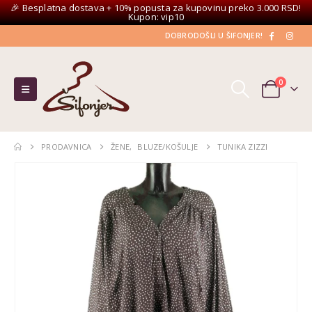
🎉 Besplatna dostava + 10% popusta za kupovinu preko 3.000 RSD!
Kupon: vip10
DOBRODOŠLI U ŠIFONJER!
0
PRODAVNICA
ŽENE
,
BLUZE/KOŠULJE
TUNIKA ZIZZI