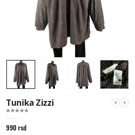
Tunika Zizzi
0
out of 5
990
rsd