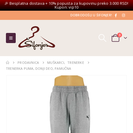
🎉 Besplatna dostava + 10% popusta za kupovinu preko 3.000 RSD!
Kupon: vip10
DOBRODOŠLI U ŠIFONJER!
0
PRODAVNICA
MUŠKARCI
,
TRENERKE
TRENERKA PUMA, DONJI DEO, PAMUČNA