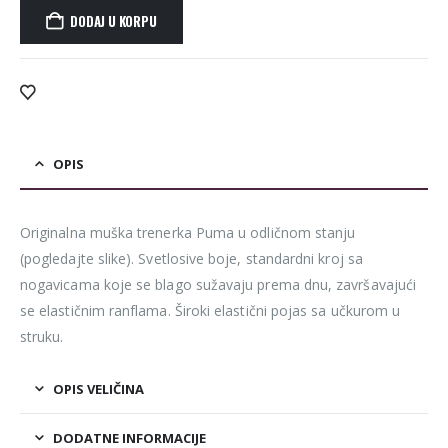
DODAJ U KORPU
Alternative:
OPIS
Originalna muška trenerka Puma u odličnom stanju
(pogledajte slike). Svetlosive boje, standardni kroj sa
nogavicama koje se blago sužavaju prema dnu, završavajući
se elastičnim ranflama. Široki elastični pojas sa učkurom u
struku.
OPIS VELIČINA
DODATNE INFORMACIJE