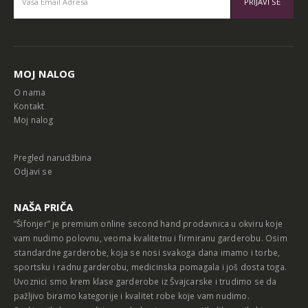
Alternative:
MOJ NALOG
O nama
Kontakt
Moj nalog
Pregled narudžbina
Odjavi se
NAŠA PRIČA
“Šifonjer” je premium online second hand prodavnica u okviru koje
vam nudimo polovnu, veoma kvalitetnu i firmiranu garderobu. Osim
standardne garderobe, koja se nosi svakoga dana imamo i torbe,
sportsku i radnu garderobu, medicinska pomagala i još dosta toga.
Uvoznici smo krem klase garderobe iz Švajcarske i trudimo se da
pažljivo biramo kategorije i kvalitet robe koje vam nudimo.