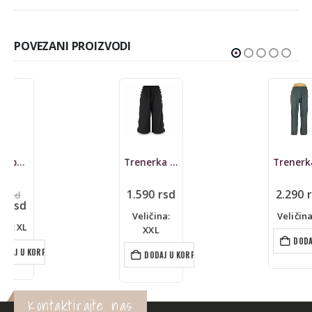
POVEZANI PROIZVODI
Trenerka Adidas, 3/4, clima365
Trenerka Adidas, donji deo
1.590
rsd
2.290
rsd
Veličina:
Veličina: S
XXL
DODAJ U KORPU
DODAJ U KORPU
Kontaktirajte nas