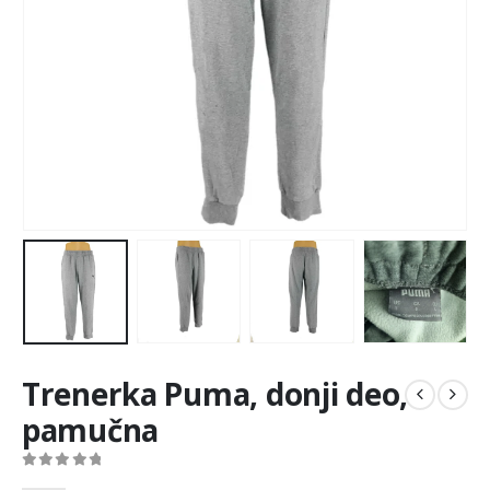
Trenerka Puma, donji deo,
pamučna
0
out of 5