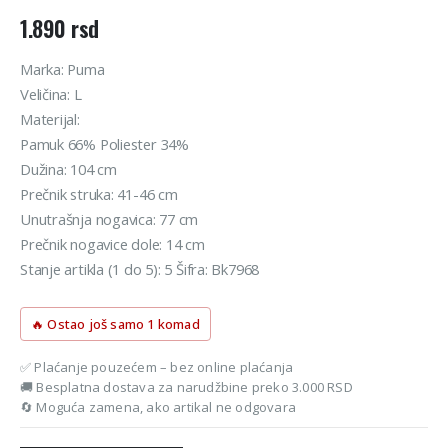
1.890
rsd
Marka: Puma
Veličina: L
Materijal:
Pamuk 66% Poliester 34%
Dužina: 104 cm
Prečnik struka: 41-46 cm
Unutrašnja nogavica: 77 cm
Prečnik nogavice dole: 14 cm
Stanje artikla (1 do 5): 5 Šifra: Bk7968
🔥 Ostao još samo 1 komad
✅ Plaćanje pouzećem – bez online plaćanja
🚚 Besplatna dostava za narudžbine preko 3.000 RSD
🔄 Moguća zamena, ako artikal ne odgovara