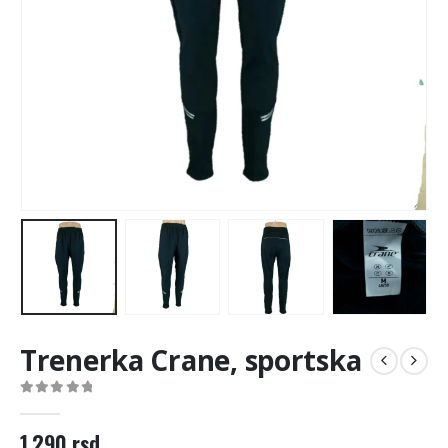
Trenerka Crane, sportska
0
out of 5
1.290
rsd