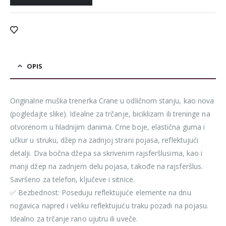
OPIS
Originalne muška trenerka Crane u odličnom stanju, kao nova
(pogledajte slike). Idealne za trčanje, biciklizam ili treninge na
otvorenom u hladnijim danima. Crne boje, elastična guma i
učkur u struku, džep na zadnjoj strani pojasa, reflektujući
detalji. Dva bočna džepa sa skrivenim rajsferšlusima, kao i
manji džep na zadnjem delu pojasa, takođe na rajsferšlus.
Savršeno za telefon, ključeve i sitnice.
✅ Bezbednost: Poseduju reflektujuće elemente na dnu
nogavica napred i veliku reflektujuću traku pozadi na pojasu.
Idealno za trčanje rano ujutru ili uveče.