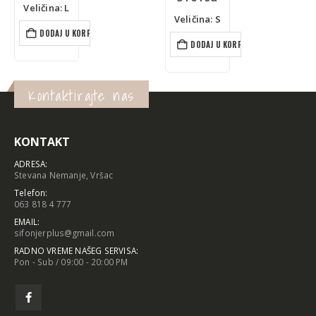
cena
je
cena
je
je:
bila:
je:
bila:
Veličina: S
Veličina: M
516 rsd.
1.290 rsd.
556 rsd.
1.390 rsd.
DODAJ U KORPU
DODAJ U KORPU
Kontaktirajte nas
KONTAKT
ADRESA:
Stevana Nemanje, Vršac
Telefon:
063 818 4 777
EMAIL:
sifonjerplus@gmail.com
RADNO VREME NAŠEG SERVISA:
Pon - Sub / 09:00 - 20:00 PM