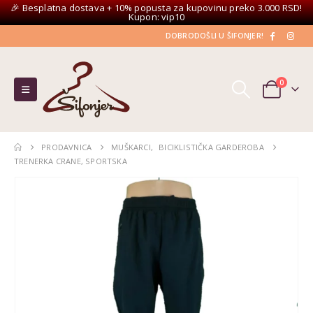
🎉 Besplatna dostava + 10% popusta za kupovinu preko 3.000 RSD!
Kupon: vip10
DOBRODOŠLI U ŠIFONJER!
0
PRODAVNICA
MUŠKARCI
,
BICIKLISTIČKA GARDEROBA
TRENERKA CRANE, SPORTSKA