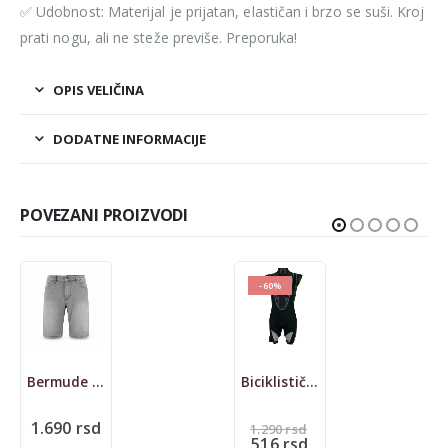
✅ Udobnost: Materijal je prijatan, elastičan i brzo se suši. Kroj
prati nogu, ali ne steže previše. Preporuka!
OPIS VELIČINA
DODATNE INFORMACIJE
POVEZANI PROIZVODI
-60%
-60%
Biciklističke Assos
Biciklističke Nike DriFit
Originalna
Originalna
1.290
rsd
1.390
rsd
Trenutna
cena
Trenutna
cena
516
rsd
556
rsd