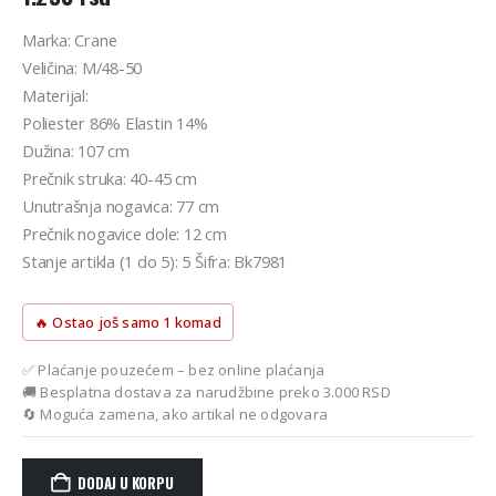
Marka: Crane
Veličina: M/48-50
Materijal:
Poliester 86% Elastin 14%
Dužina: 107 cm
Prečnik struka: 40-45 cm
Unutrašnja nogavica: 77 cm
Prečnik nogavice dole: 12 cm
Stanje artikla (1 do 5): 5 Šifra: Bk7981
🔥 Ostao još samo 1 komad
✅ Plaćanje pouzećem – bez online plaćanja
🚚 Besplatna dostava za narudžbine preko 3.000 RSD
🔄 Moguća zamena, ako artikal ne odgovara
DODAJ U KORPU
Alternative: