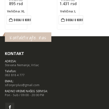
Trenutna
cena
cena
Trenutna
895
rsd
1.431
rsd
cena
je
je
cena
je:
bila:
bila:
je:
Veličina: XL
Veličina: L
895 rsd.
1.790 rsd.
1.590 rsd.
1.431 rsd.
DODAJ U KORPU
DODAJ U KORPU
Kontaktirajte nas
KONTAKT
ADRESA:
Stevana Nemanje, Vršac
Telefon:
063 818 4 777
EMAIL:
sifonjerplus@gmail.com
RADNO VREME NAŠEG SERVISA:
Pon - Sub / 09:00 - 20:00 PM