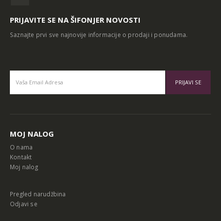
PRIJAVITE SE NA ŠIFONJER NOVOSTI
Saznajte prvi sve najnovije informacije o prodaji i ponudama.
Alternative:
MOJ NALOG
O nama
Kontakt
Moj nalog
Pregled narudžbina
Odjavi se