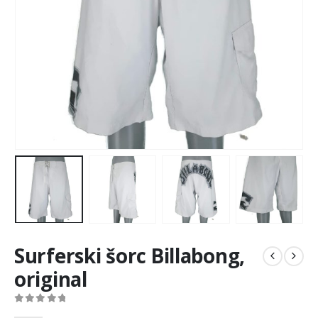
Surferski šorc Billabong,
original
0
out of 5