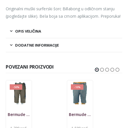
Originalni muški surferski šorc Billabong u odličnom stanju
(pogledajte slike). Bela boja sa crnom aplikacijom. Preporuka!
OPIS VELIČINA
DODATNE INFORMACIJE
POVEZANI PROIZVODI
-50%
-10%
Bermude Chiemsee
Bermude Tommy Hilfiger
Originalna
Originalna
1.790
rsd
1.590
rsd