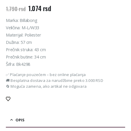
Originalna
Trenutna
1.074
rsd
1.790
rsd
cena
cena
je
je:
Marka: Billabong
bila:
1.074 rsd.
Veličina: M-L/W33
1.790 rsd.
Materijal: Poliester
Dužina: 57 cm
Prečnik struka: 43 cm
Prečnik butine: 34 cm
Šifra: Bk4298
✅ Plaćanje pouzećem – bez online plaćanja
🚚 Besplatna dostava za narudžbine preko 3.000 RSD
🔄 Moguća zamena, ako artikal ne odgovara
OPIS