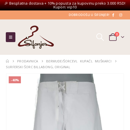
🎉 Besplatna dostava + 10% popusta za kupovinu preko 3.000 RSD!
Kupon: vip10
DOBRODOŠLI U ŠIFONJER!
0
PRODAVNICA
BERMUDE/ŠORCEVI
,
KUPAĆI
,
MUŠKARCI
SURFERSKI ŠORC BILLABONG, ORIGINAL
-40%