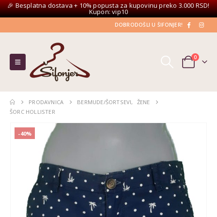
🎉 Besplatna dostava + 10% popusta za kupovinu preko 3.000 RSD!
Kupon: vip10
DOBRODOŠLI U ŠIFONJER!
0
PRODAVNICA
BERMUDE/ŠORTSEVI
,
ŽENE
ŠORC HOLLISTER
-40%