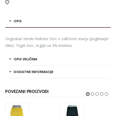
OPIS
Originalan ženski Hollister šorc u odličnom stanju (pogledajte
slike). Teget šorc, tegljiv sa 3% elastina.
OPIS VELIČINA
DODATNE INFORMACIJE
POVEZANI PROIZVODI
-50%