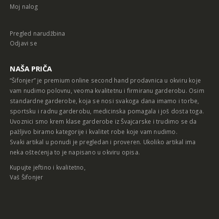
Moj nalog
Pregled narudžbina
Odjavi se
NAŠA PRIČA
“Šifonjer” je premium online second hand prodavnica u okviru koje
vam nudimo polovnu, veoma kvalitetnu i firmiranu garderobu. Osim
standardne garderobe, koja se nosi svakoga dana imamo i torbe,
sportsku i radnu garderobu, medicinska pomagala i još dosta toga.
Uvoznici smo krem klase garderobe iz Švajcarske i trudimo se da
pažljivo biramo kategorije i kvalitet robe koje vam nudimo.
Svaki artikal u ponudi je pregledan i proveren. Ukoliko artikal ima
neka oštećenja to je napisano u okviru opisa.
Kupujte jeftino i kvalitetno,
Vaš Šifonjer