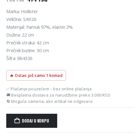
cena
cena
je
je:
Marka: Hollister
bila:
474 rsd.
Veličina: S/W26
790 rsd.
Materijal: Pamuk 97%, elastin 3%
Dužina: 22 cm
Prečnik struka: 42 cm
Prečnik butine: 30 cm
Šifra: Bk4326
🔥 Ostao još samo 1 komad
✅ Plaćanje pouzećem – bez online plaćanja
🚚 Besplatna dostava za narudžbine preko 3.000 RSD
🔄 Moguća zamena, ako artikal ne odgovara
DODAJ U KORPU
Alternative: