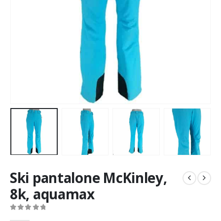
Ski pantalone McKinley,
8k, aquamax
0
out of 5