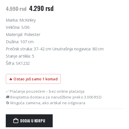
Originalna
Trenutna
4.290
rsd
4.990
rsd
cena
cena
je
je:
Marka: McKinley
bila:
4.290 rsd.
Veličina: S/36
4.990 rsd.
Materijal: Poliester
Dužina: 107 cm
Prečnik struka: 37-42 cm Unutrašnja nogavica: 80 cm
Stanje artikla: 5
Šifra: SK1232
🔥 Ostao još samo 1 komad
✅ Plaćanje pouzećem – bez online plaćanja
🚚 Besplatna dostava za narudžbine preko 3.000 RSD
🔄 Moguća zamena, ako artikal ne odgovara
DODAJ U KORPU
Alternative: