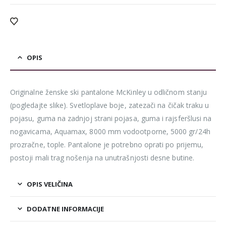
OPIS
Originalne ženske ski pantalone McKinley u odličnom stanju
(pogledajte slike). Svetloplave boje, zatezači na čičak traku u
pojasu, guma na zadnjoj strani pojasa, guma i rajsferšlusi na
nogavicama, Aquamax, 8000 mm vodootporne, 5000 gr/24h
prozračne, tople. Pantalone je potrebno oprati po prijemu,
postoji mali trag nošenja na unutrašnjosti desne butine.
OPIS VELIČINA
DODATNE INFORMACIJE