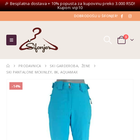
🎉 Besplatna dostava + 10% popusta za kupovinu preko 3.000 RSD!
Kupon: vip10
DOBRODOŠLI U ŠIFONJER!
0
PRODAVNICA
SKI GARDEROBA
,
ŽENE
SKI PANTALONE MCKINLEY, 8K, AQUAMAX
-14%