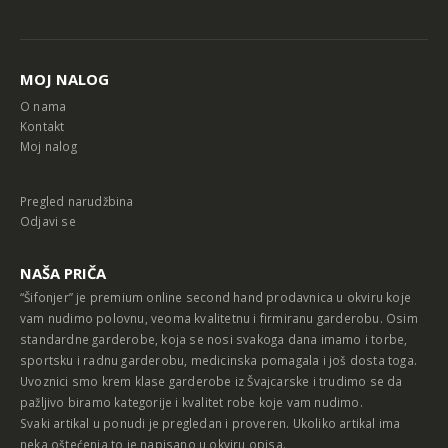
Alternative:
MOJ NALOG
O nama
Kontakt
Moj nalog
Pregled narudžbina
Odjavi se
NAŠA PRIČA
“Šifonjer” je premium online second hand prodavnica u okviru koje
vam nudimo polovnu, veoma kvalitetnu i firmiranu garderobu. Osim
standardne garderobe, koja se nosi svakoga dana imamo i torbe,
sportsku i radnu garderobu, medicinska pomagala i još dosta toga.
Uvoznici smo krem klase garderobe iz Švajcarske i trudimo se da
pažljivo biramo kategorije i kvalitet robe koje vam nudimo.
Svaki artikal u ponudi je pregledan i proveren. Ukoliko artikal ima
neka oštećenja to je napisano u okviru opisa.