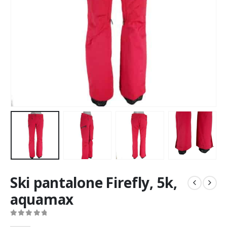
Ski pantalone Firefly, 5k,
aquamax
0
out of 5