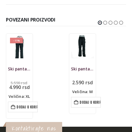
POVEZANI PROIZVODI
-11%
Ski pantalone Head
Ski pantalone V3Tec
Originalna
2.590
rsd
5.590
rsd
cena
Trenutna
4.990
rsd
je
cena
Veličina: M
bila:
je:
Veličina: XL
5.590 rsd.
4.990 rsd.
DODAJ U KORPU
DODAJ U KORPU
Kontaktirajte nas