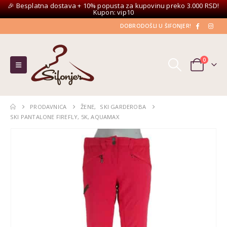
🎉 Besplatna dostava + 10% popusta za kupovinu preko 3.000 RSD!
Kupon: vip10
DOBRODOŠLI U ŠIFONJER!
0
PRODAVNICA
ŽENE
,
SKI GARDEROBA
SKI PANTALONE FIREFLY, 5K, AQUAMAX