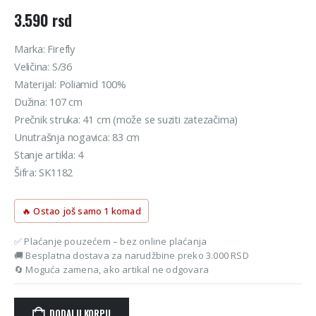
3.590
rsd
Marka: Firefly
Veličina: S/36
Materijal: Poliamid 100%
Dužina: 107 cm
Prečnik struka: 41 cm (može se suziti zatezačima)
Unutrašnja nogavica: 83 cm
Stanje artikla: 4
Šifra: SK1182
🔥 Ostao još samo 1 komad
✅ Plaćanje pouzećem – bez online plaćanja
🚚 Besplatna dostava za narudžbine preko 3.000 RSD
🔄 Moguća zamena, ako artikal ne odgovara
DODAJ U KORPU