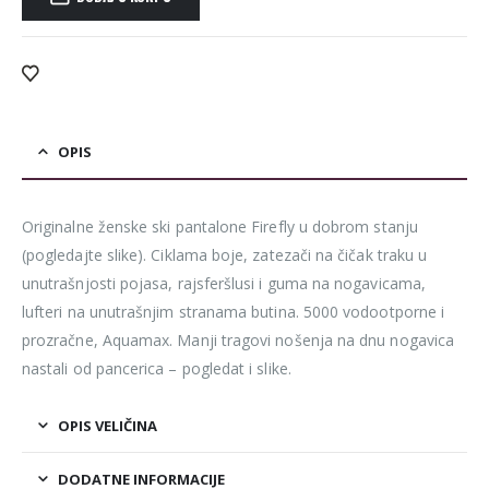
Alternative:
OPIS
Originalne ženske ski pantalone Firefly u dobrom stanju
(pogledajte slike). Ciklama boje, zatezači na čičak traku u
unutrašnjosti pojasa, rajsferšlusi i guma na nogavicama,
lufteri na unutrašnjim stranama butina. 5000 vodootporne i
prozračne, Aquamax. Manji tragovi nošenja na dnu nogavica
nastali od pancerica – pogledat i slike.
OPIS VELIČINA
DODATNE INFORMACIJE