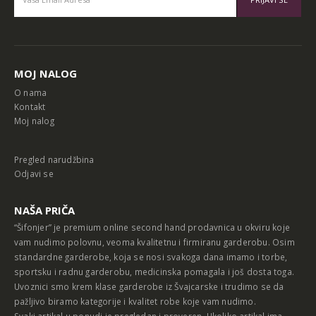
Alternative:
MOJ NALOG
O nama
Kontakt
Moj nalog
Pregled narudžbina
Odjavi se
NAŠA PRIČA
“Šifonjer” je premium online second hand prodavnica u okviru koje
vam nudimo polovnu, veoma kvalitetnu i firmiranu garderobu. Osim
standardne garderobe, koja se nosi svakoga dana imamo i torbe,
sportsku i radnu garderobu, medicinska pomagala i još dosta toga.
Uvoznici smo krem klase garderobe iz Švajcarske i trudimo se da
pažljivo biramo kategorije i kvalitet robe koje vam nudimo.
Svaki artikal u ponudi je pregledan i proveren. Ukoliko artikal ima