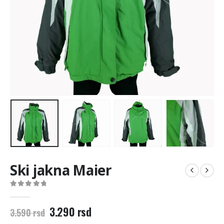
Ski jakna Maier
0
out of 5
Originalna
Trenutna
3.290
rsd
3.590
rsd
cena
cena