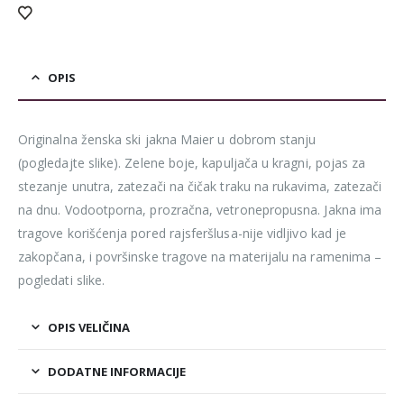
OPIS
Originalna ženska ski jakna Maier u dobrom stanju
(pogledajte slike). Zelene boje, kapuljača u kragni, pojas za
stezanje unutra, zatezači na čičak traku na rukavima, zatezači
na dnu. Vodootporna, prozračna, vetronepropusna. Jakna ima
tragove korišćenja pored rajsferšlusa-nije vidljivo kad je
zakopčana, i površinske tragove na materijalu na ramenima –
pogledati slike.
OPIS VELIČINA
DODATNE INFORMACIJE