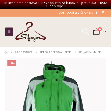
🎉 Besplatna dostava + 10% popusta za kupovinu preko 3.000 RSD!
Kupon: vip10
DOBRODOŠLI U ŠIFONJER!
0
PRODAVNICA
SKI GARDEROBA
,
ŽENE
SKI JAKNA MAIER
-8%