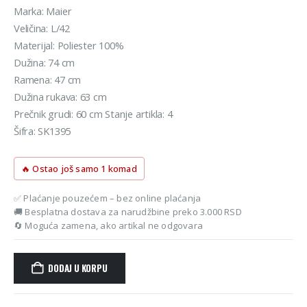
je
je:
Marka: Maier
bila:
3.290 rsd.
Veličina: L/42
3.590 rsd.
Materijal: Poliester 100%
Dužina: 74 cm
Ramena: 47 cm
Dužina rukava: 63 cm
Prečnik grudi: 60 cm Stanje artikla: 4
Šifra: SK1395
🔥 Ostao još samo 1 komad
✅ Plaćanje pouzećem – bez online plaćanja
🚚 Besplatna dostava za narudžbine preko 3.000 RSD
🔄 Moguća zamena, ako artikal ne odgovara
DODAJ U KORPU
Alternative: