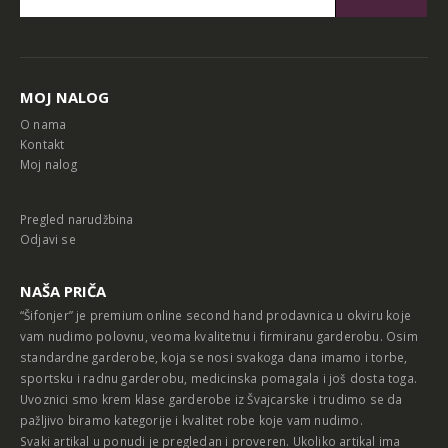
Alternative:
MOJ NALOG
O nama
Kontakt
Moj nalog
Pregled narudžbina
Odjavi se
NAŠA PRIČA
“Šifonjer” je premium online second hand prodavnica u okviru koje
vam nudimo polovnu, veoma kvalitetnu i firmiranu garderobu. Osim
standardne garderobe, koja se nosi svakoga dana imamo i torbe,
sportsku i radnu garderobu, medicinska pomagala i još dosta toga.
Uvoznici smo krem klase garderobe iz Švajcarske i trudimo se da
pažljivo biramo kategorije i kvalitet robe koje vam nudimo.
Svaki artikal u ponudi je pregledan i proveren. Ukoliko artikal ima