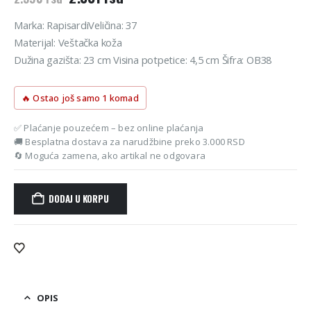
cena
cena
je
je:
Marka: RapisardiVeličina: 37
bila:
2.331 rsd.
Materijal: Veštačka koža
2.590 rsd.
Dužina gazišta: 23 cm Visina potpetice: 4,5 cm Šifra: OB38
🔥 Ostao još samo 1 komad
✅ Plaćanje pouzećem – bez online plaćanja
🚚 Besplatna dostava za narudžbine preko 3.000 RSD
🔄 Moguća zamena, ako artikal ne odgovara
DODAJ U KORPU
Alternative:
OPIS