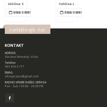
bila:
je:
bila:
je:
Veličina: L
Veličina: L
790 rsd.
316 rsd.
690 rsd.
345 rsd.
DODAJ U KORPU
DODAJ U KORPU
Kontaktirajte nas
KONTAKT
ADRESA:
Stevana Nemanje, Vršac
Telefon:
063 818 4 777
EMAIL:
sifonjerplus@gmail.com
RADNO VREME NAŠEG SERVISA:
Pon - Sub / 09:00 - 20:00 PM