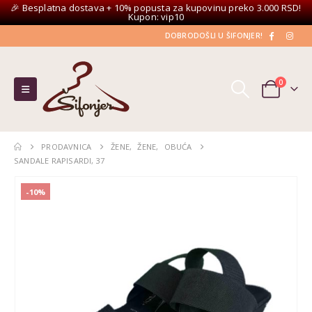
🎉 Besplatna dostava + 10% popusta za kupovinu preko 3.000 RSD!
Kupon: vip10
DOBRODOŠLI U ŠIFONJER!
0
PRODAVNICA
ŽENE
,
ŽENE
,
OBUĆA
SANDALE RAPISARDI, 37
-10%