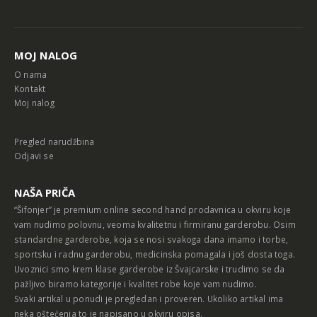
Alternative:
MOJ NALOG
O nama
Kontakt
Moj nalog
Pregled narudžbina
Odjavi se
NAŠA PRIČA
“Šifonjer” je premium online second hand prodavnica u okviru koje
vam nudimo polovnu, veoma kvalitetnu i firmiranu garderobu. Osim
standardne garderobe, koja se nosi svakoga dana imamo i torbe,
sportsku i radnu garderobu, medicinska pomagala i još dosta toga.
Uvoznici smo krem klase garderobe iz Švajcarske i trudimo se da
pažljivo biramo kategorije i kvalitet robe koje vam nudimo.
Svaki artikal u ponudi je pregledan i proveren. Ukoliko artikal ima
neka oštećenja to je napisano u okviru opisa.