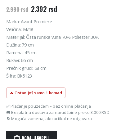
Originalna
Trenutna
2.392
rsd
2.990
rsd
cena
cena
je
je:
Marka: Avant Premiere
bila:
2.392 rsd.
Veličina: M/48
2.990 rsd.
Materijal: Čista runska vuna 70% Poliester 30%
Dužina: 79 cm
Ramena: 45 cm
Rukavi: 66 cm
Prečnik grudi: 58 cm
Šifra: Bk5123
🔥 Ostao još samo 1 komad
✅ Plaćanje pouzećem – bez online plaćanja
🚚 Besplatna dostava za narudžbine preko 3.000 RSD
🔄 Moguća zamena, ako artikal ne odgovara
DODAJ U KORPU