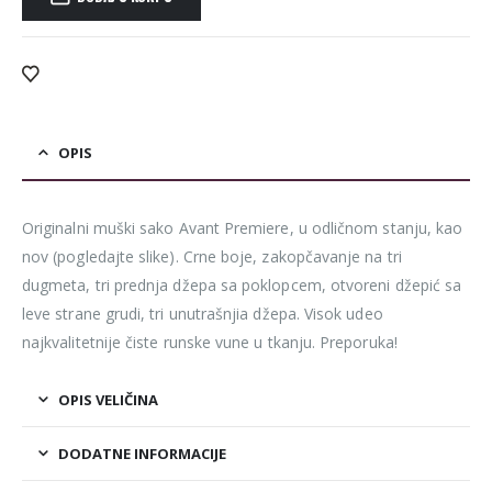
Alternative:
OPIS
Originalni muški sako Avant Premiere, u odličnom stanju, kao
nov (pogledajte slike). Crne boje, zakopčavanje na tri
dugmeta, tri prednja džepa sa poklopcem, otvoreni džepić sa
leve strane grudi, tri unutrašnjia džepa. Visok udeo
najkvalitetnije čiste runske vune u tkanju. Preporuka!
OPIS VELIČINA
DODATNE INFORMACIJE