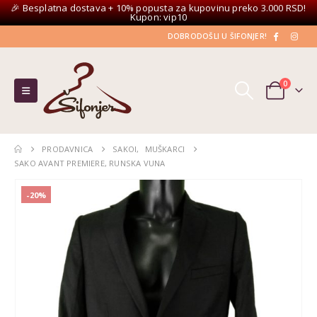
🎉 Besplatna dostava + 10% popusta za kupovinu preko 3.000 RSD!
Kupon: vip10
DOBRODOŠLI U ŠIFONJER!
0
PRODAVNICA
SAKOI
,
MUŠKARCI
SAKO AVANT PREMIERE, RUNSKA VUNA
-20%