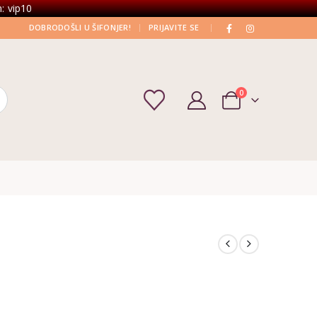
: vip10
|
|
DOBRODOŠLI U ŠIFONJER!
PRIJAVITE SE
0