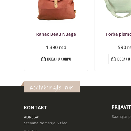
age
Torba pismo, manja
Ranac Bil
590
rsd
2.290
U
DODAJ U KORPU
DODAJ U
Kontaktirajte nas
PRIJAVI
KONTAKT
Saznajte p
ADRESA:
Stevana Nemanje, Vršac