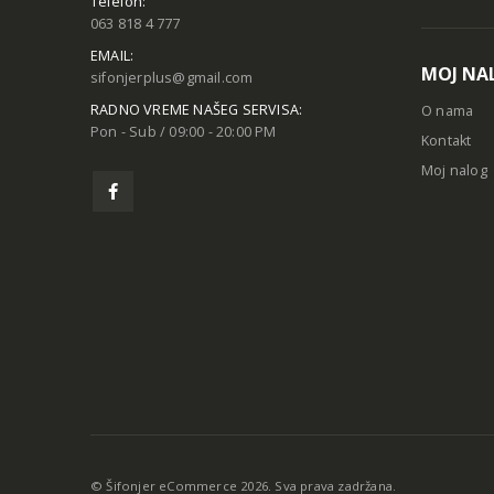
Telefon:
063 818 4 777
EMAIL:
MOJ NA
sifonjerplus@gmail.com
RADNO VREME NAŠEG SERVISA:
O nama
Pon - Sub / 09:00 - 20:00 PM
Kontakt
Moj nalog
© Šifonjer eCommerce 2026. Sva prava zadržana.