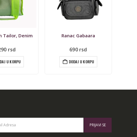
c Gabaara
Ranac eko koža
90
rsd
690
rsd
DAJ U KORPU
DODAJ U KORPU
: