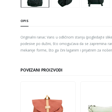
OPIS
Originalni ranac Vans u odličnom stanju (pogledajte slik
podesive po dužini, što omogućava da se zapremina ranc
mekanije forme, što ga čini laganim i prijatnim za nošen
POVEZANI PROIZVODI