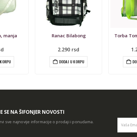
abong
Torba Tom Tailor, Denim
Rana
rsd
1.290
rsd
6
 KORPU
DODAJ U KORPU
DO
TE SE NA ŠIFONJER NOVOSTI
rvi sve najnovije informacije o prodaji i ponudama.
Alternative