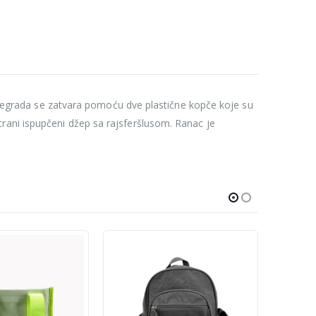
a pregrada se zatvara pomoću dve plastične kopče koje su
rani ispupčeni džep sa rajsferšlusom. Ranac je