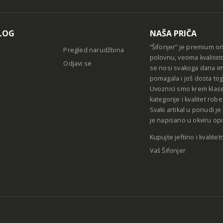
LOG
NAŠA PRIČA
“Šifonjer” je premium o
Pregled narudžbina
polovnu, veoma kvalitet
Odjavi se
se nosi svakoga dana im
pomagala i još dosta tog
Uvoznici smo krem klase
kategorije i kvalitet ro
Svaki artikal u ponudi j
je napisano u okviru opi
Kupujte jeftino i kvalitet
Vaš Šifonjer