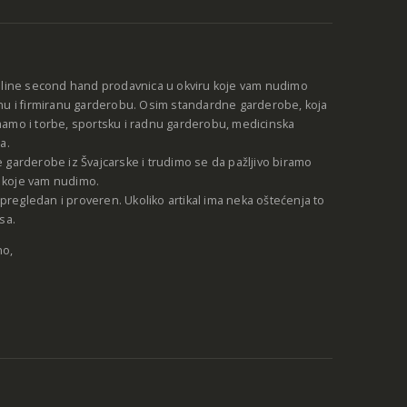
nline second hand prodavnica u okviru koje vam nudimo
nu i firmiranu garderobu. Osim standardne garderobe, koja
amo i torbe, sportsku i radnu garderobu, medicinska
a.
 garderobe iz Švajcarske i trudimo se da pažljivo biramo
be koje vam nudimo.
e pregledan i proveren. Ukoliko artikal ima neka oštećenja to
sa.
no,