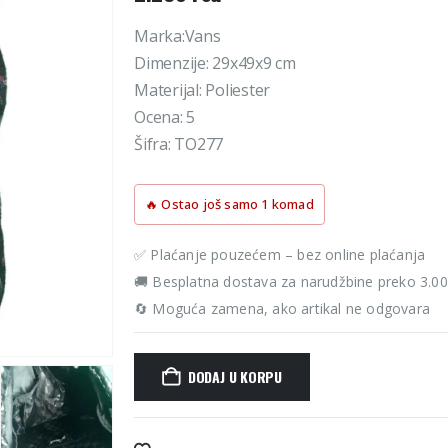
Marka:Vans
Dimenzije: 29x49x9 cm
Materijal: Poliester
Ocena: 5
Šifra: TO277
🔥 Ostao još samo 1 komad
✅ Plaćanje pouzećem – bez online plaćanja
🚚 Besplatna dostava za narudžbine preko 3.0
🔄 Moguća zamena, ako artikal ne odgovara
DODAJ U KORPU
Alternative: