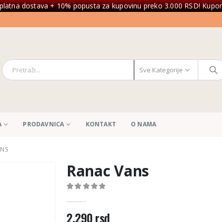
platna dostava + 10% popusta za kupovinu preko 3.000 RSD! Kupon
Sve Kategorije
A
PRODAVNICA
KONTAKT
O NAMA
ANS
Ranac Vans
0
out of 5
2.290
rsd