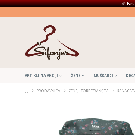
🎉 Bes
ARTIKLI NA AKCIJI
ŽENE
MUŠKARCI
DEC
PRODAVNICA
ŽENE
,
TORBE/RANČEVI
RANAC V