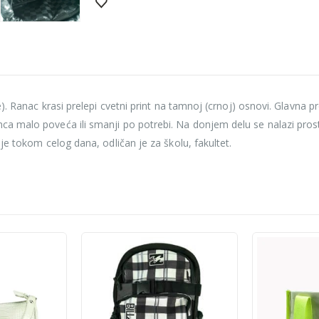
e). Ranac krasi prelepi cvetni print na tamnoj (crnoj) osnovi. Glavn
a malo poveća ili smanji po potrebi. Na donjem delu se nalazi prost
je tokom celog dana, odličan je za školu, fakultet.