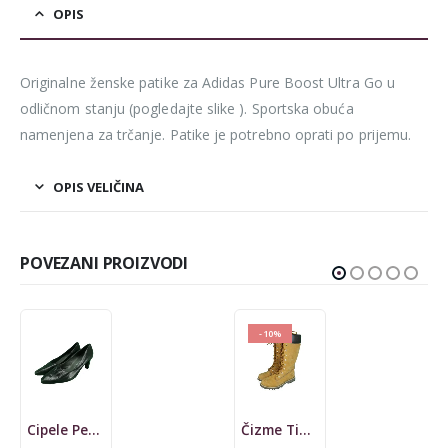
OPIS
Originalne ženske patike za Adidas Pure Boost Ultra Go u
odličnom stanju (pogledajte slike ). Sportska obuća
namenjena za trčanje. Patike je potrebno oprati po prijemu.
OPIS VELIČINA
POVEZANI PROIZVODI
-10%
Cipele Peter Kaiser, vel. 38,5, koža
Čizme Timberland, 37,5, Asphalt Trail