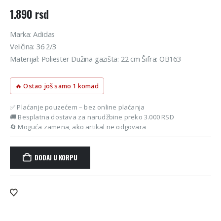
1.890
rsd
Marka: Adidas
Veličina: 36 2/3
Materijal: Poliester Dužina gazišta: 22 cm Šifra: OB163
🔥 Ostao još samo 1 komad
✅ Plaćanje pouzećem – bez online plaćanja
🚚 Besplatna dostava za narudžbine preko 3.000 RSD
🔄 Moguća zamena, ako artikal ne odgovara
DODAJ U KORPU
Alternative: