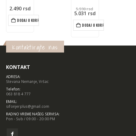
Originalna
2.490
rsd
5.590
rsd
cena
Trenutna
5.031
rsd
je
cena
DODAJ U KORPU
bila:
je:
DODAJ U KORPU
5.590 rsd.
5.031 rsd.
Kontaktirajte nas
KONTAKT
ADRESA:
Stevana Nemanje, Vršac
Telefon:
063 818 4 777
EMAIL:
sifonjerplus@gmail.com
RADNO VREME NAŠEG SERVISA:
Pon - Sub / 09:00 - 20:00 PM