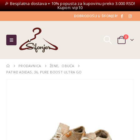
🎉 Besplatna dostava + 10% popusta za kupovinu preko 3.000 RSD!
Kupon: vip10
DOBRODOŠLI U ŠIFONJER!
0
PRODAVNICA
ŽENE
,
OBUĆA
PATIKE ADIDAS, 36, PURE BOOST ULTRA GO