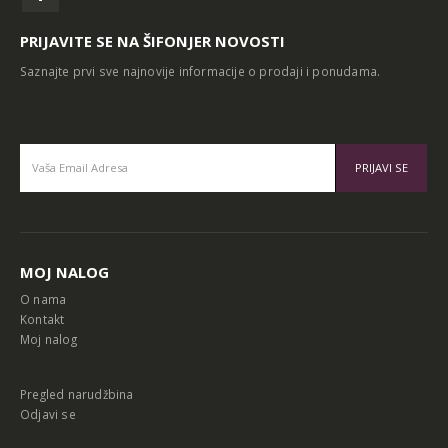
PRIJAVITE SE NA ŠIFONJER NOVOSTI
Saznajte prvi sve najnovije informacije o prodaji i ponudama.
Alternative:
MOJ NALOG
O nama
Kontakt
Moj nalog
Pregled narudžbina
Odjavi se