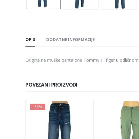
OPIS
DODATNE INFORMACIJE
Originalne muške pantalone Tommy Hilfiger u odličnom st
POVEZANI PROIZVODI
-50%