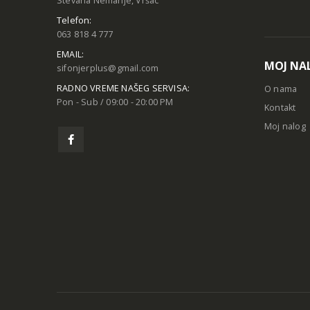
Stevana Nemanje, Vršac
Telefon:
063 818 4 777
EMAIL:
MOJ NA
sifonjerplus@gmail.com
RADNO VREME NAŠEG SERVISA:
O nama
Pon - Sub / 09:00 - 20:00 PM
Kontakt
Moj nalog