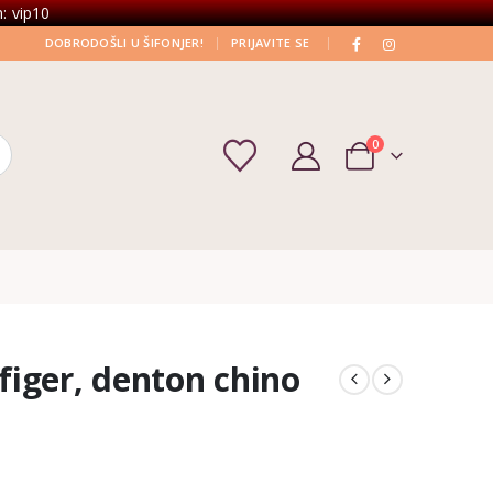
: vip10
|
|
DOBRODOŠLI U ŠIFONJER!
PRIJAVITE SE
0
iger, denton chino