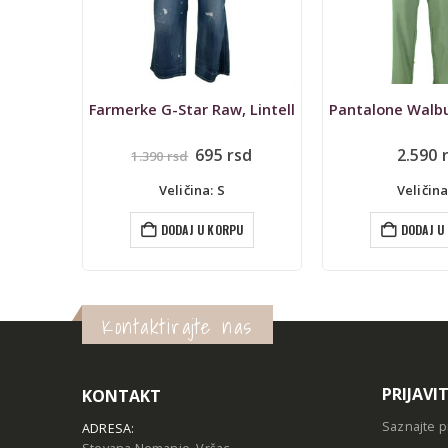
511
Farmerke G-Star Raw, Lintell
Originalna
Trenutna
695
rsd
2.590
1.390
rsd
cena
cena
je
je:
Veličina: S
Veličina
bila:
695 rsd.
1.390 rsd.
U
DODAJ U KORPU
DODAJ U
Kontaktirajte nas
PRIJAVI
KONTAKT
Saznajte p
ADRESA: