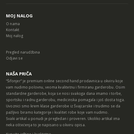
MOJ NALOG
O nama
Kontakt
Moj nalog
Pregled narudžbina
Odjavi se
NAŠA PRIČA
“Šifonjer” je premium online second hand prodavnica u okviru koje
vam nudimo polovnu, veoma kvalitetnu i firmiranu garderobu. Osim
standardne garderobe, koja se nosi svakoga dana imamo i torbe,
sportsku i radnu garderobu, medicinska pomagala i još dosta toga.
Uvoznici smo krem klase garderobe iz Švajcarske i trudimo se da
pažljivo biramo kategorije i kvalitet robe koje vam nudimo.
Svaki artikal u ponudi je pregledan i proveren. Ukoliko artikal ima
neka oštećenja to je napisano u okviru opisa.
Kupujte jeftino i kvalitetno,