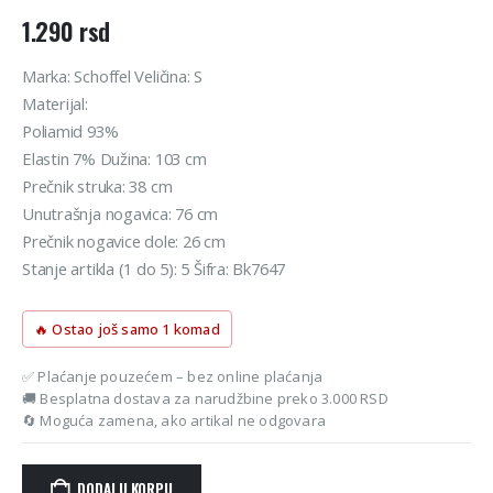
1.290
rsd
Marka: Schoffel Veličina: S
Materijal:
Poliamid 93%
Elastin 7% Dužina: 103 cm
Prečnik struka: 38 cm
Unutrašnja nogavica: 76 cm
Prečnik nogavice dole: 26 cm
Stanje artikla (1 do 5): 5 Šifra: Bk7647
🔥 Ostao još samo 1 komad
✅ Plaćanje pouzećem – bez online plaćanja
🚚 Besplatna dostava za narudžbine preko 3.000 RSD
🔄 Moguća zamena, ako artikal ne odgovara
DODAJ U KORPU