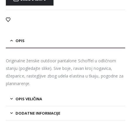
Alternative:
OPIS
Originalne ženske outdoor pantalone Schoffel u odličnom
stanju (pogledajte slike). Sive boje, ravan kroj nogavica,
džeparice, rastegljive zbog udela elastina u tkaju, pogodne za
planinarenje.
OPIS VELIČINA
DODATNE INFORMACIJE