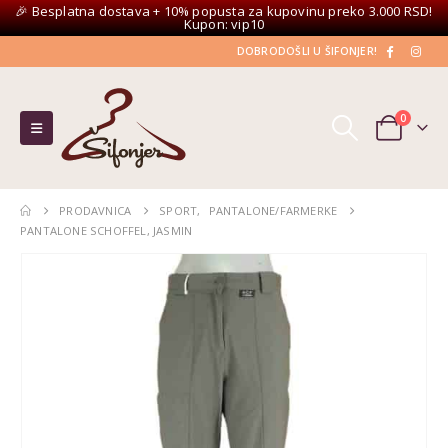
🎉 Besplatna dostava + 10% popusta za kupovinu preko 3.000 RSD!
Kupon: vip10
DOBRODOŠLI U ŠIFONJER!
0
PRODAVNICA
SPORT
,
PANTALONE/FARMERKE
PANTALONE SCHOFFEL, JASMIN