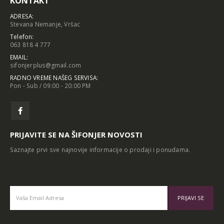
KONTAKT
ADRESA:
Stevana Nemanje, Vršac
Telefon:
063 818 4 777
EMAIL:
sifonjerplus@gmail.com
RADNO VREME NAŠEG SERVISA:
Pon - Sub / 09:00 - 20:00 PM
PRIJAVITE SE NA ŠIFONJER NOVOSTI
Saznajte prvi sve najnovije informacije o prodaji i ponudama.
Alternative: