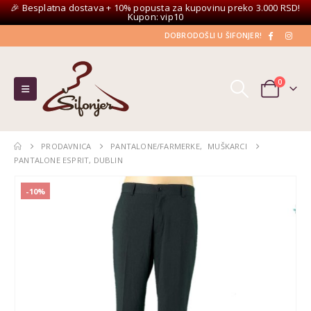
🎉 Besplatna dostava + 10% popusta za kupovinu preko 3.000 RSD!
Kupon: vip10
DOBRODOŠLI U ŠIFONJER!
0
PRODAVNICA
PANTALONE/FARMERKE
,
MUŠKARCI
PANTALONE ESPRIT, DUBLIN
-10%