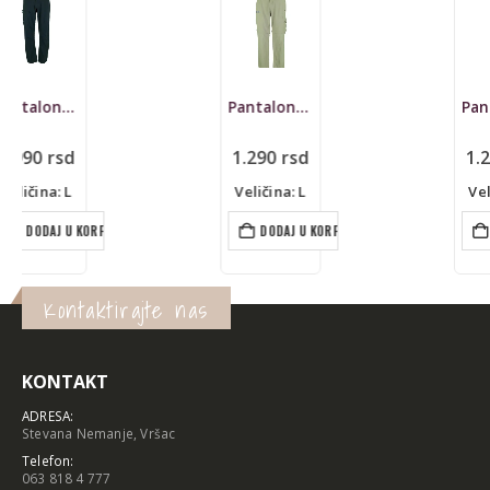
Pantalone Totto, džeparice
Pantalone Viavesto, outdoor
1.290
rsd
1.290
rsd
Veličina: L
Veličina: L
DODAJ U KORPU
DODAJ U KORPU
Kontaktirajte nas
KONTAKT
ADRESA:
Stevana Nemanje, Vršac
Telefon:
063 818 4 777