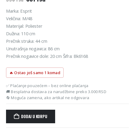
cena
cena
je
je:
Marka: Esprit
bila:
891 rsd.
Veličina: M/48
990 rsd.
Materijal: Poliester
Dužina: 110 cm
Prečnik struka: 44 cm
Unutrašnja nogavica: 86 cm
Prečnik nogavice dole: 20 cm Šifra: Bk6168
🔥 Ostao još samo 1 komad
✅ Plaćanje pouzećem – bez online plaćanja
🚚 Besplatna dostava za narudžbine preko 3.000 RSD
🔄 Moguća zamena, ako artikal ne odgovara
DODAJ U KORPU
Alternative: