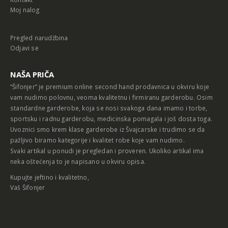
Moj nalog
Pregled narudžbina
Odjavi se
NAŠA PRIČA
“Šifonjer” je premium online second hand prodavnica u okviru koje
vam nudimo polovnu, veoma kvalitetnu i firmiranu garderobu. Osim
standardne garderobe, koja se nosi svakoga dana imamo i torbe,
sportsku i radnu garderobu, medicinska pomagala i još dosta toga.
Uvoznici smo krem klase garderobe iz Švajcarske i trudimo se da
pažljivo biramo kategorije i kvalitet robe koje vam nudimo.
Svaki artikal u ponudi je pregledan i proveren. Ukoliko artikal ima
neka oštećenja to je napisano u okviru opisa.
Kupujte jeftino i kvalitetno,
Vaš Šifonjer