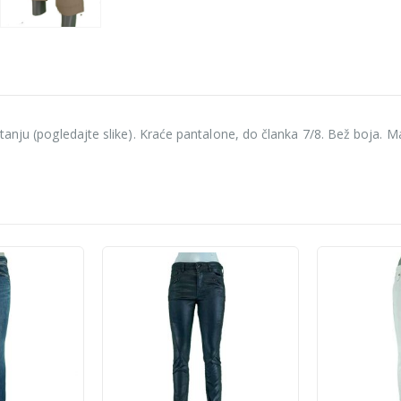
anju (pogledajte slike). Kraće pantalone, do članka 7/8. Bež boja. Ma