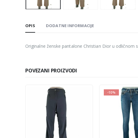
OPIS
DODATNE INFORMACIJE
Originalne ženske pantalone Christian Dior u odličnom st
POVEZANI PROIZVODI
-10%