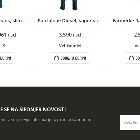
Pantalone Diesel, super slim skinny
Farmerke Ralph Lauren, the tompkins skinny
rsd
2.590
rsd
1.
: M
Veličina: S
Vel
 KORPU
DODAJ U KORPU
DO
TE SE NA ŠIFONJER NOVOSTI
rvi sve najnovije informacije o prodaji i ponudama.
Alternative