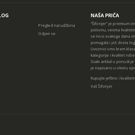
LOG
NAŠA PRIČA
“Šifonjer” je premium o
Pregled narudžbina
polovnu, veoma kvalitet
Odjavi se
se nosi svakoga dana im
pomagala i još dosta tog
Uvoznici smo krem klase
kategorije i kvalitet ro
Svaki artikal u ponudi j
je napisano u okviru opi
Kupujte jeftino i kvalitet
Vaš Šifonjer