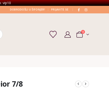
: vip10
|
|
DOBRODOŠLI U ŠIFONJER!
PRIJAVITE SE
0
ior 7/8