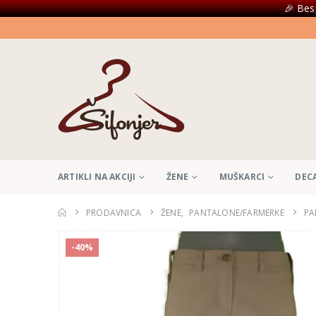
🎉 Bes
ARTIKLI NA AKCIJI
ŽENE
MUŠKARCI
DEC
PRODAVNICA
ŽENE
,
PANTALONE/FARMERKE
PA
-40%