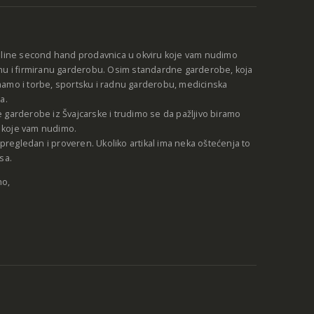
nline second hand prodavnica u okviru koje vam nudimo
nu i firmiranu garderobu. Osim standardne garderobe, koja
amo i torbe, sportsku i radnu garderobu, medicinska
a.
 garderobe iz Švajcarske i trudimo se da pažljivo biramo
be koje vam nudimo.
e pregledan i proveren. Ukoliko artikal ima neka oštećenja to
sa.
no,