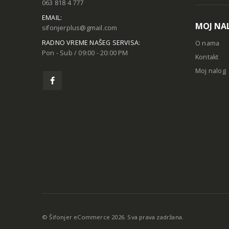
063 818 4 777
EMAIL:
MOJ NA
sifonjerplus@gmail.com
RADNO VREME NAŠEG SERVISA:
O nama
Pon - Sub / 09:00 - 20:00 PM
Kontakt
Moj nalog
© Šifonjer eCommerce 2026. Sva prava zadržana.