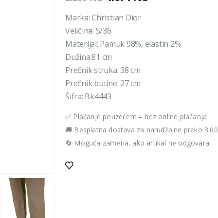
cena
cena
je
je:
Marka: Christian Dior
bila:
1.374 rsd.
Veličina: S/36
2.290 rsd.
Materijal: Pamuk 98%, elastin 2%
Dužina:81 cm
Prečnik struka: 38 cm
Prečnik butine: 27 cm
Šifra: Bk4443
✅ Plaćanje pouzećem – bez online plaćanja
🚚 Besplatna dostava za narudžbine preko 3.0
🔄 Moguća zamena, ako artikal ne odgovara