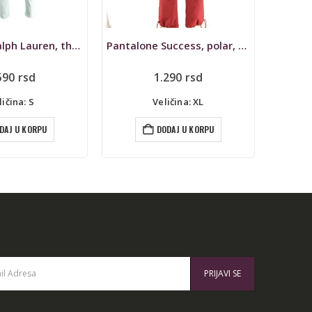
Pantalone Success, polar, zimske
Farmerke Marc Cain
Panta
Originalna
Trenutna
290
rsd
996
rsd
2.490
rsd
cena
cena
je
je:
ičina: XL
Veličina: XL
bila:
996 rsd.
2.490 rsd.
DAJ U KORPU
DODAJ U KORPU
: