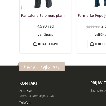
Pantalone Salomon, planinarske
Farmerke Pepe Jeans, slim fit
Originalna
Trenutna
2.061
rsd
3.590
2.290
rsd
cena
cena
je
je:
Veličina: S
Veličina
bila:
2.061 rsd.
2.290 rsd.
U
DODAJ U KORPU
DODAJ U
Kontaktirajte nas
PRIJAVI
KONTAKT
Saznajte p
ADRESA:
Stevana Nemanje, Vršac
Telefon: