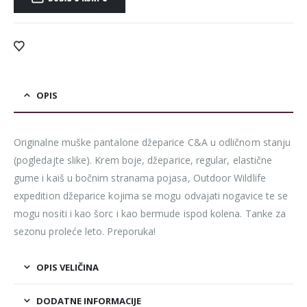
Alternative:
OPIS
Originalne muške pantalone džeparice C&A u odličnom stanju
(pogledajte slike). Krem boje, džeparice, regular, elastične
gume i kaiš u bočnim stranama pojasa, Outdoor Wildlife
expedition džeparice kojima se mogu odvajati nogavice te se
mogu nositi i kao šorc i kao bermude ispod kolena. Tanke za
sezonu proleće leto. Preporuka!
OPIS VELIČINA
DODATNE INFORMACIJE