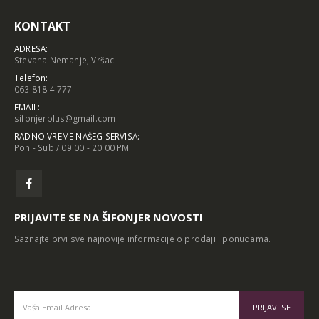
KONTAKT
ADRESA:
Stevana Nemanje, Vršac
Telefon:
063 818 4 777
EMAIL:
sifonjerplus@gmail.com
RADNO VREME NAŠEG SERVISA:
Pon - Sub / 09:00 - 20:00 PM
PRIJAVITE SE NA ŠIFONJER NOVOSTI
Saznajte prvi sve najnovije informacije o prodaji i ponudama.