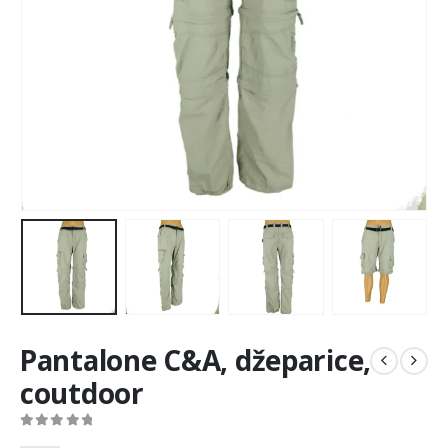
Pantalone C&A, džeparice,
coutdoor
0
out of 5