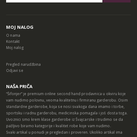
Alternative:
MOJ NALOG
O nama
Kontakt
Moj nalog
Pregled narudžbina
Odjavi se
NAŠA PRIČA
“Šifonjer” je premium online second hand prodavnica u okviru koje
vam nudimo polovnu, veoma kvalitetnu i firmiranu garderobu. Osim
standardne garderobe, koja se nosi svakoga dana imamo i torbe,
sportsku i radnu garderobu, medicinska pomagala i još dosta toga.
Uvoznici smo krem klase garderobe iz Švajcarske i trudimo se da
pažljivo biramo kategorije i kvalitet robe koje vam nudimo.
Svaki artikal u ponudi je pregledan i proveren. Ukoliko artikal ima