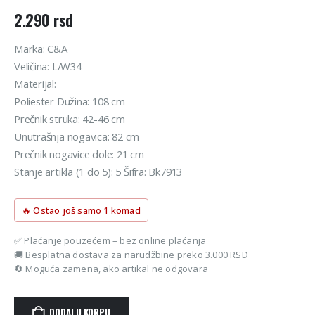
2.290
rsd
Marka: C&A
Veličina: L/W34
Materijal:
Poliester Dužina: 108 cm
Prečnik struka: 42-46 cm
Unutrašnja nogavica: 82 cm
Prečnik nogavice dole: 21 cm
Stanje artikla (1 do 5): 5 Šifra: Bk7913
🔥 Ostao još samo 1 komad
✅ Plaćanje pouzećem – bez online plaćanja
🚚 Besplatna dostava za narudžbine preko 3.000 RSD
🔄 Moguća zamena, ako artikal ne odgovara
DODAJ U KORPU