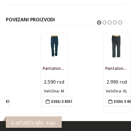
POVEZANI PROIZVODI
Pantalone s.Oliver, džeparice, cargo
Pantalone Pierre Cardin, Deauville
2.590
rsd
2.990
rsd
Veličina: M
Veličina: XL
DODAJ U KORPU
DODAJ U KORPU
Kontaktirajte nas