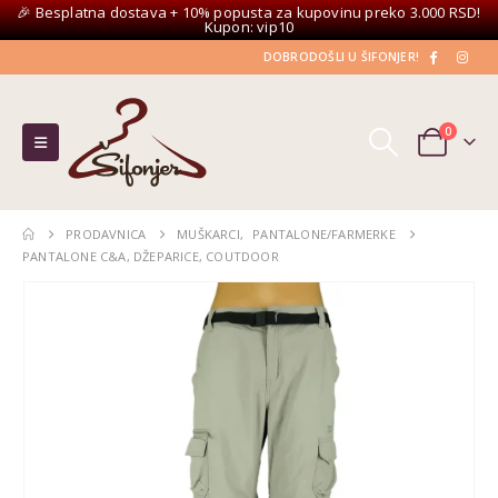
🎉 Besplatna dostava + 10% popusta za kupovinu preko 3.000 RSD!
Kupon: vip10
DOBRODOŠLI U ŠIFONJER!
0
PRODAVNICA
MUŠKARCI
,
PANTALONE/FARMERKE
PANTALONE C&A, DŽEPARICE, COUTDOOR