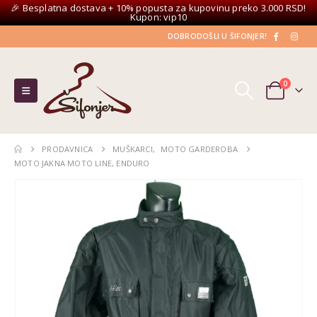
🎉 Besplatna dostava + 10% popusta za kupovinu preko 3.000 RSD!
Kupon: vip10
DOBRODOŠLI U ŠIFONJER!
0
PRODAVNICA
MUŠKARCI
,
MOTO GARDEROBA
MOTO JAKNA MOTO LINE, ENDURO