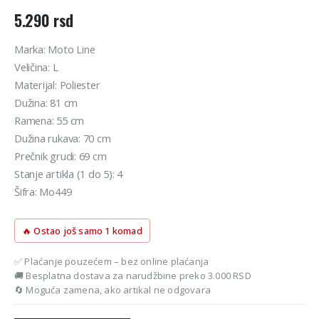
5.290
rsd
Marka: Moto Line
Veličina: L
Materijal: Poliester
Dužina: 81 cm
Ramena: 55 cm
Dužina rukava: 70 cm
Prečnik grudi: 69 cm
Stanje artikla (1 do 5): 4
Šifra: Mo449
🔥 Ostao još samo 1 komad
✅ Plaćanje pouzećem – bez online plaćanja
🚚 Besplatna dostava za narudžbine preko 3.000 RSD
🔄 Moguća zamena, ako artikal ne odgovara