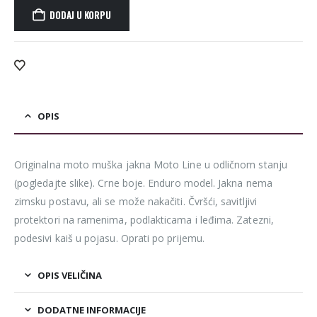
DODAJ U KORPU
Alternative:
OPIS
Originalna moto muška jakna Moto Line u odličnom stanju
(pogledajte slike). Crne boje. Enduro model. Jakna nema
zimsku postavu, ali se može nakačiti. Čvršći, savitljivi
protektori na ramenima, podlakticama i leđima. Zatezni,
podesivi kaiš u pojasu. Oprati po prijemu.
OPIS VELIČINA
DODATNE INFORMACIJE