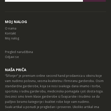
Alternative:
MOJ NALOG
O nama
Kontakt
Moj nalog
Pregled narudžbina
Odjavi se
NAŠA PRIČA
“Šifonjer” je premium online second hand prodavnica u okviru koje
vam nudimo polovnu, veoma kvalitetnu i firmiranu garderobu. Osim
standardne garderobe, koja se nosi svakoga dana imamo i torbe,
sportsku i radnu garderobu, medicinska pomagala i još dosta toga.
Uvoznici smo krem klase garderobe iz Švajcarske i trudimo se da
pažljivo biramo kategorije i kvalitet robe koje vam nudimo.
Svaki artikal u ponudi je pregledan i proveren. Ukoliko artikal ima