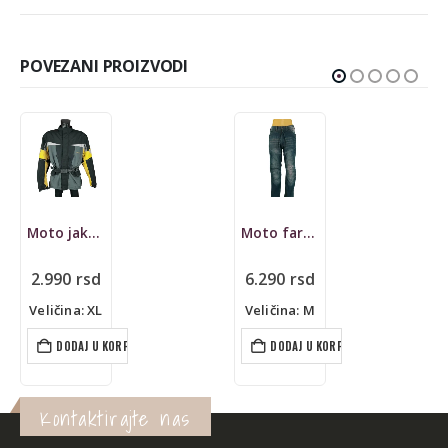
POVEZANI PROIZVODI
Moto jakna Hein Gericke, enduro
Moto farmerke Roleff
2.990
rsd
6.290
rsd
Veličina: XL
Veličina: M
DODAJ U KORPU
DODAJ U KORPU
Kontaktirajte nas