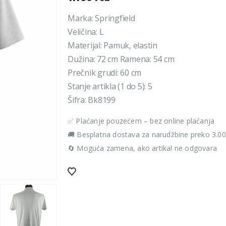
Marka: Springfield
Veličina: L
Materijal: Pamuk, elastin
Dužina: 72 cm Ramena: 54 cm
Prečnik grudi: 60 cm
Stanje artikla (1 do 5): 5
Šifra: Bk8199
✅ Plaćanje pouzećem – bez online plaćanja
🚚 Besplatna dostava za narudžbine preko 3.0
🔄 Moguća zamena, ako artikal ne odgovara