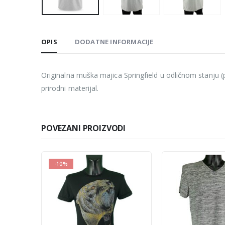
OPIS
DODATNE INFORMACIJE
Originalna muška majica Springfield u odličnom stanju (p
prirodni materijal.
POVEZANI PROIZVODI