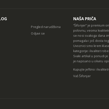
Alternative
LOG
NAŠA PRIČA
“Šifonjer” je premium o
Pregled narudžbina
polovnu, veoma kvalitet
Odjavi se
se nosi svakoga dana im
pomagala i još dosta tog
Uvoznici smo krem klase
kategorije i kvalitet ro
Svaki artikal u ponudi j
je napisano u okviru opi
Kupujte jeftino i kvalitet
Vaš Šifonjer