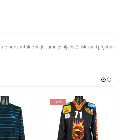
ne horizontalne linije tamnije nijanse). Mekan i prijatan
-10%
-21%