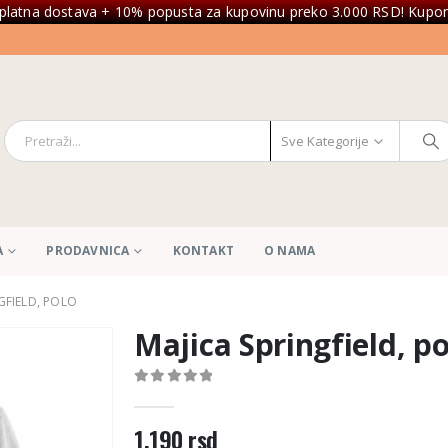
platna dostava + 10% popusta za kupovinu preko 3.000 RSD! Kupon
Sve Kategorije
A
PRODAVNICA
KONTAKT
O NAMA
GFIELD, POLO
Majica Springfield, po
0
out of 5
1.190
rsd