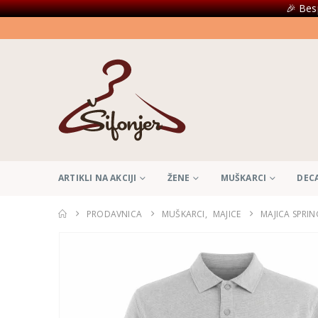
🎉 Bes
ARTIKLI NA AKCIJI
ŽENE
MUŠKARCI
DEC
PRODAVNICA
MUŠKARCI
,
MAJICE
MAJICA SPRIN