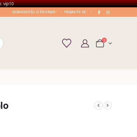
: vip10
|
|
DOBRODOŠLI U ŠIFONJER!
PRIJAVITE SE
0
lo