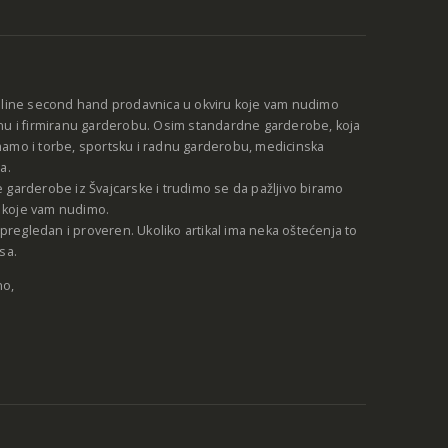
:
nline second hand prodavnica u okviru koje vam nudimo
nu i firmiranu garderobu. Osim standardne garderobe, koja
amo i torbe, sportsku i radnu garderobu, medicinska
a.
 garderobe iz Švajcarske i trudimo se da pažljivo biramo
be koje vam nudimo.
e pregledan i proveren. Ukoliko artikal ima neka oštećenja to
sa.
no,