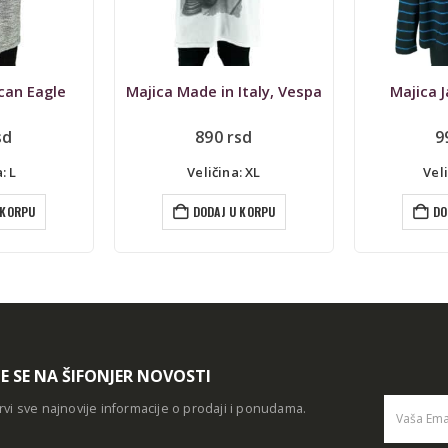
Italy, Vespa
Majica Jamiro, NOVO
Dres B
sd
990
rsd
5.990
rs
: XL
Veličina: XXL
Vel
 KORPU
DODAJ U KORPU
DO
TE SE NA ŠIFONJER NOVOSTI
rvi sve najnovije informacije o prodaji i ponudama.