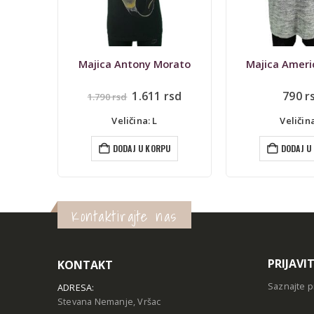
rato
Majica American Eagle
Majica Made in 
alna
Trenutna
rsd
790
rsd
890
r
cena
je:
Veličina: L
Veličina
1.611 rsd.
sd.
U
DODAJ U KORPU
DODAJ U
Kontaktirajte nas
PRIJAVI
KONTAKT
Saznajte p
ADRESA:
Stevana Nemanje, Vršac