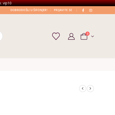
: vip10
|
|
DOBRODOŠLI U ŠIFONJER!
PRIJAVITE SE
0