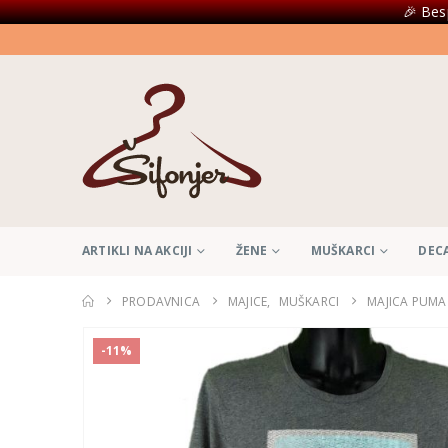
🎉 Bes
ARTIKLI NA AKCIJI
ŽENE
MUŠKARCI
DEC
PRODAVNICA
MAJICE
,
MUŠKARCI
MAJICA PUMA
-11%