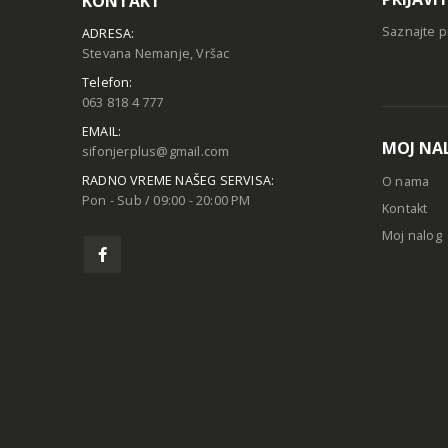
KONTAKT
Saznajte p
ADRESA:
Stevana Nemanje, Vršac
Telefon:
063 818 4 777
EMAIL:
MOJ NA
sifonjerplus@gmail.com
RADNO VREME NAŠEG SERVISA:
O nama
Pon - Sub / 09:00 - 20:00 PM
Kontakt
Moj nalog