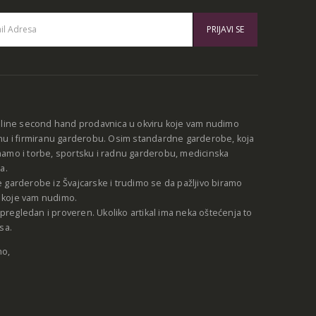
:
nline second hand prodavnica u okviru koje vam nudimo
nu i firmiranu garderobu. Osim standardne garderobe, koja
amo i torbe, sportsku i radnu garderobu, medicinska
a.
 garderobe iz Švajcarske i trudimo se da pažljivo biramo
be koje vam nudimo.
e pregledan i proveren. Ukoliko artikal ima neka oštećenja to
sa.
no,