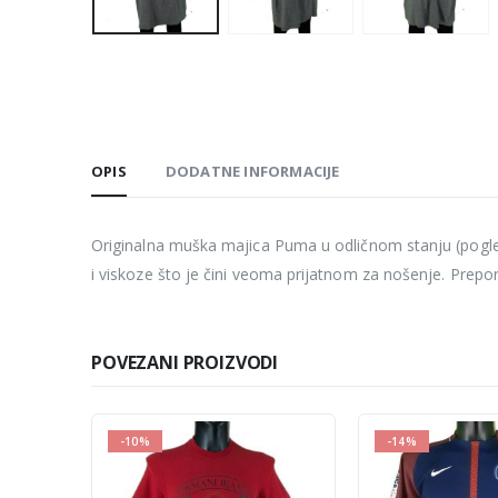
OPIS
DODATNE INFORMACIJE
Originalna muška majica Puma u odličnom stanju (pogleda
i viskoze što je čini veoma prijatnom za nošenje. Prepo
POVEZANI PROIZVODI
-14%