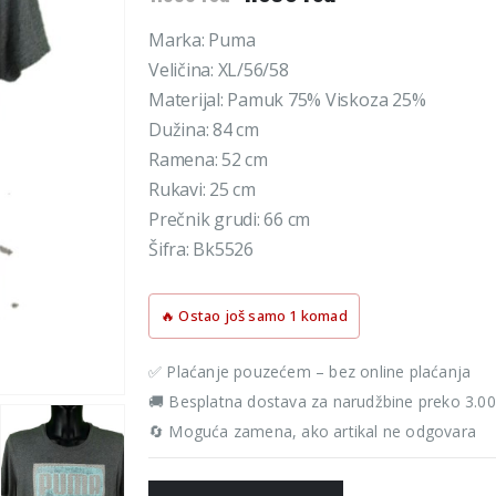
cena
cena
je
je:
Marka: Puma
bila:
1.690 rsd.
Veličina: XL/56/58
1.890 rsd.
Materijal: Pamuk 75% Viskoza 25%
Dužina: 84 cm
Ramena: 52 cm
Rukavi: 25 cm
Prečnik grudi: 66 cm
Šifra: Bk5526
🔥 Ostao još samo 1 komad
✅ Plaćanje pouzećem – bez online plaćanja
🚚 Besplatna dostava za narudžbine preko 3.0
🔄 Moguća zamena, ako artikal ne odgovara