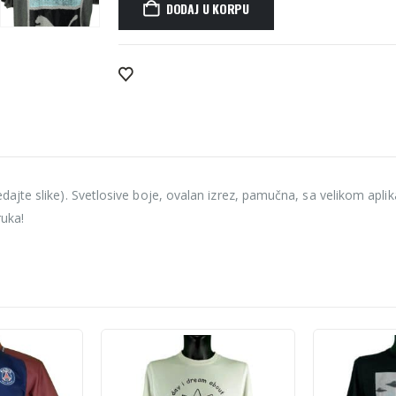
DODAJ U KORPU
Alternative:
jte slike). Svetlosive boje, ovalan izrez, pamučna, sa velikom apli
ruka!
-22%