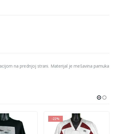
kacijom na prednjoj strani. Materijal je mešavina pamuka
-10%