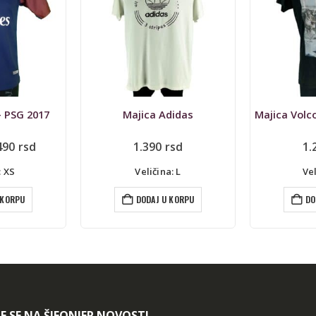
didas
Majica Volcom, pamuk-modal
Ragbi dre
rsd
1.290
rsd
2.290
rs
: L
Veličina: M
Ve
 KORPU
DODAJ U KORPU
DO
TE SE NA ŠIFONJER NOVOSTI