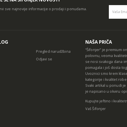
rvi sve najnovije informacije o prodaji i ponudama.
Alternative
LOG
NAŠA PRIČA
“Šifonjer” je premium o
Pregled narudžbina
polovnu, veoma kvalitet
Odjavi se
se nosi svakoga dana im
pomagala i još dosta tog
Uvoznici smo krem klase
kategorije i kvalitet ro
Svaki artikal u ponudi j
je napisano u okviru opi
Kupujte jeftino i kvalitet
Vaš Šifonjer