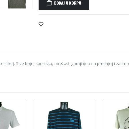
DODAJ U KORPU
Alternative:
slike). Sive boje, sportska, mrežast gornji deo na prednjoj i zadnjoj