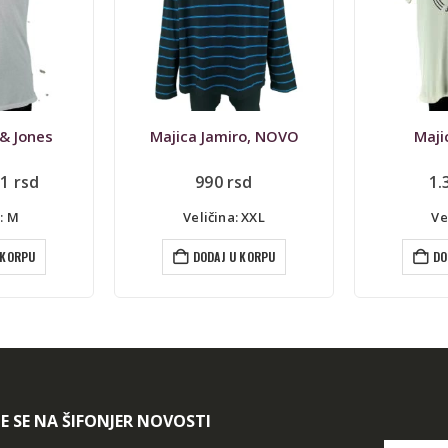
ro, NOVO
Majica Adidas
Maji
sd
1.390
rsd
9
 XXL
Veličina: L
Vel
 KORPU
DODAJ U KORPU
DO
TE SE NA ŠIFONJER NOVOSTI