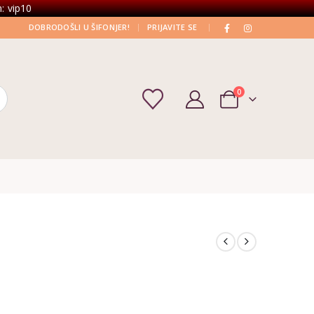
: vip10
|
|
DOBRODOŠLI U ŠIFONJER!
PRIJAVITE SE
0