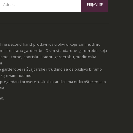
:
nline second hand prodavnica u okviru koje vam nudimo
nu i firmiranu garderobu. Osim standardne garderobe, koja
amo i torbe, sportsku i radnu garderobu, medicinska
a.
 garderobe iz Švajcarske i trudimo se da pažljivo biramo
be koje vam nudimo.
e pregledan i proveren. Ukoliko artikal ima neka oštećenja to
sa.
no,