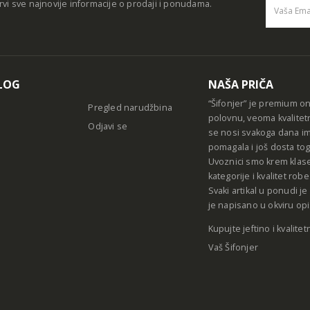
rvi sve najnovije informacije o prodaji i ponudama.
Alternative
LOG
NAŠA PRIČA
“Šifonjer” je premium o
Pregled narudžbina
polovnu, veoma kvalitet
Odjavi se
se nosi svakoga dana im
pomagala i još dosta tog
Uvoznici smo krem klase
kategorije i kvalitet ro
Svaki artikal u ponudi j
je napisano u okviru opi
Kupujte jeftino i kvalitet
Vaš Šifonjer