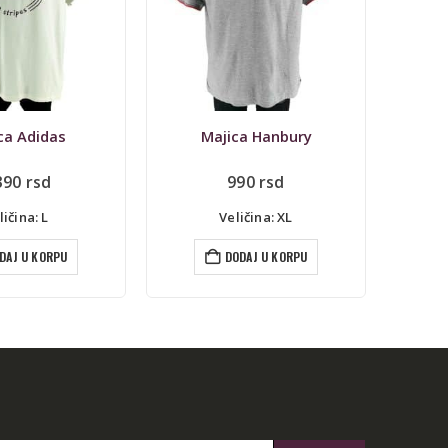
ca Hanbury
Majica Naketano
Majica
90
rsd
990
rsd
ičina: XL
Veličina: XL
DAJ U KORPU
DODAJ U KORPU