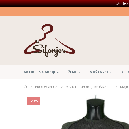
🎉 Bes
ARTIKLI NA AKCIJI
ŽENE
MUŠKARCI
DEC
PRODAVNICA
MAJICE
,
SPORT
,
MUŠKARCI
MAJI
-20%