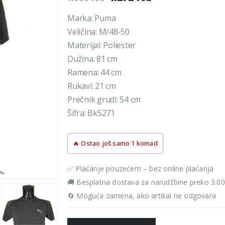
cena
cena
je
je:
Marka: Puma
bila:
1.272 rsd.
Veličina: M/48-50
1.590 rsd.
Materijal: Poliester
Dužina: 81 cm
Ramena: 44 cm
Rukavi: 21 cm
Prečnik grudi: 54 cm
Šifra: Bk5271
🔥 Ostao još samo 1 komad
✅ Plaćanje pouzećem – bez online plaćanja
🚚 Besplatna dostava za narudžbine preko 3.0
🔄 Moguća zamena, ako artikal ne odgovara