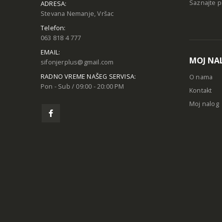
Saznajte p
ADRESA:
Stevana Nemanje, Vršac
Telefon:
063 818 4 777
EMAIL:
MOJ NA
sifonjerplus@gmail.com
RADNO VREME NAŠEG SERVISA:
O nama
Pon - Sub / 09:00 - 20:00 PM
Kontakt
Moj nalog