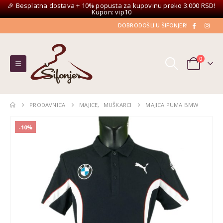
🎉 Besplatna dostava + 10% popusta za kupovinu preko 3.000 RSD!
Kupon: vip10
DOBRODOŠLI U ŠIFONJER!
0
PRODAVNICA
MAJICE
,
MUŠKARCI
MAJICA PUMA BMW
-10%