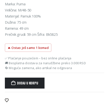
je
je:
Marka: Puma
bila:
1.881 rsd.
Veličina: M/48-50
2.090 rsd.
Materijal: Pamuk 100%
Dužina: 75 cm
Ramena: 49 cm
Prečnik grudi: 59 cm Šifra: Bk5825
🔥 Ostao još samo 1 komad
✅ Plaćanje pouzećem – bez online plaćanja
🚚 Besplatna dostava za narudžbine preko 3.000 RSD
🔄 Moguća zamena, ako artikal ne odgovara
DODAJ U KORPU
Alternative: