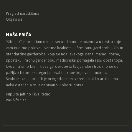
Pregled narudžbina
Odjavi se
NAŠA PRIČA
“Šifonjer” je premium online second hand prodavnica u okviru koje
vam nudimo polovnu, veoma kvalitetnu i firmiranu garderobu. Osim
standardne garderobe, koja se nosi svakoga dana imamo i torbe,
sportsku i radnu garderobu, medicinska pomagala i još dosta toga.
Uvoznici smo krem klase garderobe iz Švajcarske i trudimo se da
pažljivo biramo kategorije i kvalitet robe koje vam nudimo.
Svaki artikal u ponudi je pregledan i proveren. Ukoliko artikal ima
neka oštećenja to je napisano u okviru opisa.
Kupujte jeftino i kvalitetno,
Vaš Šifonjer