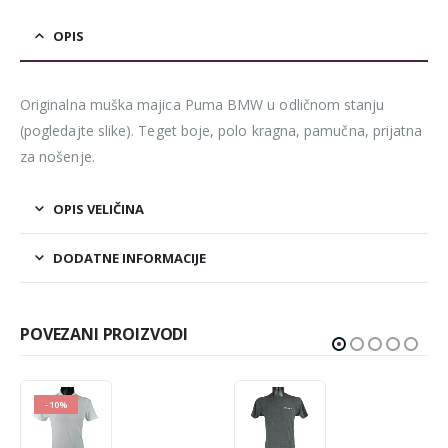
OPIS
Originalna muška majica Puma BMW u odličnom stanju
(pogledajte slike). Teget boje, polo kragna, pamučna, prijatna
za nošenje.
OPIS VELIČINA
DODATNE INFORMACIJE
POVEZANI PROIZVODI
-10%