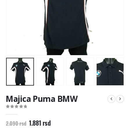
Majica Puma BMW
0
out of 5
Originalna
Trenutna
1.881
rsd
2.090
rsd
cena
cena