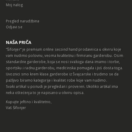
Moj nalog
Pregled narudžbina
Odjavi se
NAŠA PRIČA
“Šifonjer” je premium online second hand prodavnica u okviru koje
vam nudimo polovnu, veoma kvalitetnu i firmiranu garderobu. Osim
standardne garderobe, koja se nosi svakoga dana imamo i torbe,
sportsku i radnu garderobu, medicinska pomagala i još dosta toga.
Uvoznici smo krem klase garderobe iz Švajcarske i trudimo se da
pažljivo biramo kategorije i kvalitet robe koje vam nudimo.
Svaki artikal u ponudi je pregledan i proveren. Ukoliko artikal ima
neka oštećenja to je napisano u okviru opisa.
Kupujte jeftino i kvalitetno,
Vaš Šifonjer