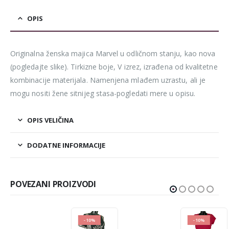
OPIS
Originalna ženska majica Marvel u odličnom stanju, kao nova
(pogledajte slike). Tirkizne boje, V izrez, izrađena od kvalitetne
kombinacije materijala. Namenjena mlađem uzrastu, ali je
mogu nositi žene sitnijeg stasa-pogledati mere u opisu.
OPIS VELIČINA
DODATNE INFORMACIJE
POVEZANI PROIZVODI
-10%
-10%