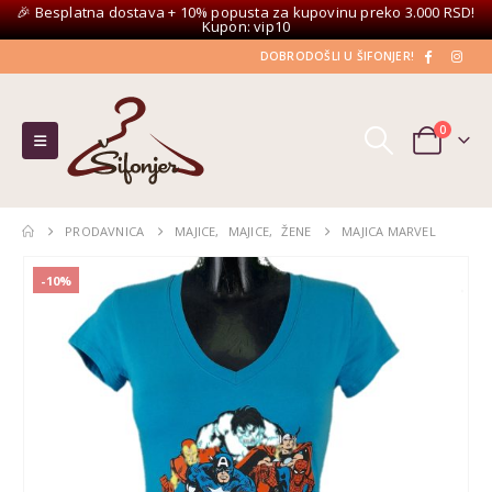
🎉 Besplatna dostava + 10% popusta za kupovinu preko 3.000 RSD!
Kupon: vip10
DOBRODOŠLI U ŠIFONJER!
0
PRODAVNICA
MAJICE
,
MAJICE
,
ŽENE
MAJICA MARVEL
-10%