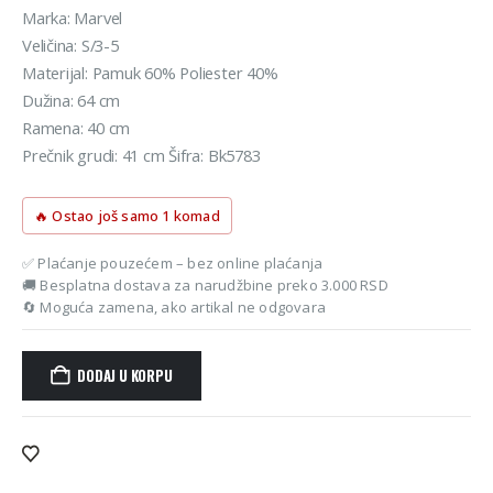
je
je:
Marka: Marvel
bila:
801 rsd.
Veličina: S/3-5
890 rsd.
Materijal: Pamuk 60% Poliester 40%
Dužina: 64 cm
Ramena: 40 cm
Prečnik grudi: 41 cm Šifra: Bk5783
🔥 Ostao još samo 1 komad
✅ Plaćanje pouzećem – bez online plaćanja
🚚 Besplatna dostava za narudžbine preko 3.000 RSD
🔄 Moguća zamena, ako artikal ne odgovara
DODAJ U KORPU
Alternative: