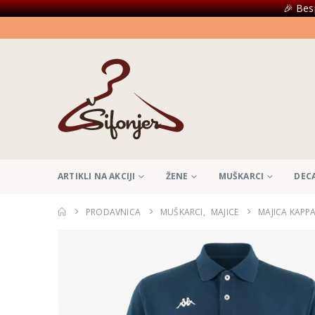
🎉 Bes
ARTIKLI NA AKCIJI
ŽENE
MUŠKARCI
DEC
PRODAVNICA
MUŠKARCI
,
MAJICE
MAJICA KAPP