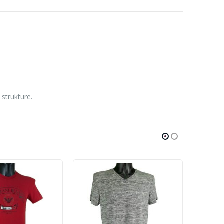
strukture.
-10%
-20%