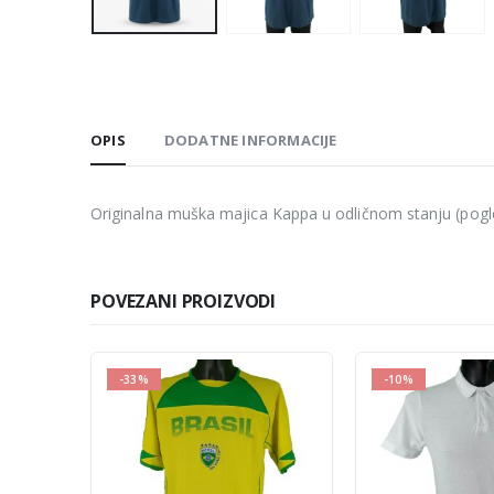
OPIS
DODATNE INFORMACIJE
Originalna muška majica Kappa u odličnom stanju (pogle
POVEZANI PROIZVODI
-10%