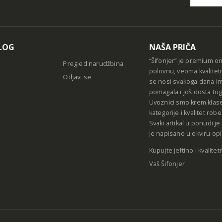
Alternative
LOG
NAŠA PRIČA
“Šifonjer” je premium o
Pregled narudžbina
polovnu, veoma kvalitet
Odjavi se
se nosi svakoga dana im
pomagala i još dosta tog
Uvoznici smo krem klase
kategorije i kvalitet ro
Svaki artikal u ponudi j
je napisano u okviru opi
Kupujte jeftino i kvalitet
Vaš Šifonjer