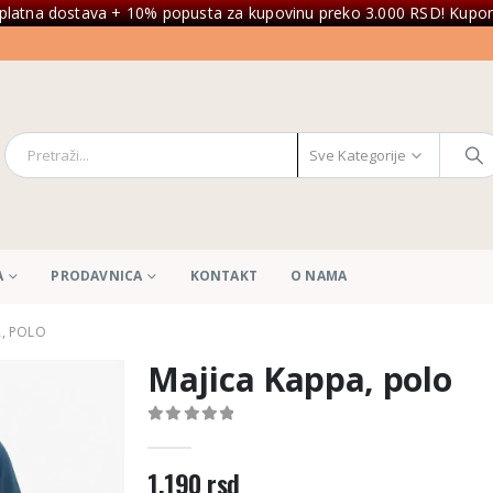
platna dostava + 10% popusta za kupovinu preko 3.000 RSD! Kupon
Sve Kategorije
A
PRODAVNICA
KONTAKT
O NAMA
A, POLO
Majica Kappa, polo
0
out of 5
1.190
rsd