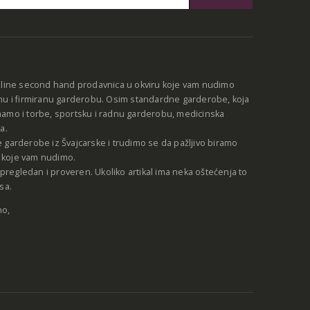
:
nline second hand prodavnica u okviru koje vam nudimo
nu i firmiranu garderobu. Osim standardne garderobe, koja
amo i torbe, sportsku i radnu garderobu, medicinska
a.
 garderobe iz Švajcarske i trudimo se da pažljivo biramo
be koje vam nudimo.
e pregledan i proveren. Ukoliko artikal ima neka oštećenja to
sa.
no,