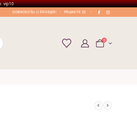
: vip10
|
|
DOBRODOŠLI U ŠIFONJER!
PRIJAVITE SE
0