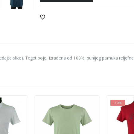
dajte slike). Teget boje, izrađena od 100%, punijeg pamuka reljefne 
-10%