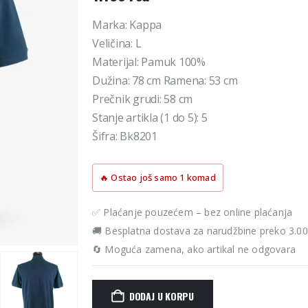
Marka: Kappa
Veličina: L
Materijal: Pamuk 100%
Dužina: 78 cm Ramena: 53 cm
Prečnik grudi: 58 cm
Stanje artikla (1 do 5): 5
Šifra: Bk8201
🔥 Ostao još samo 1 komad
✅ Plaćanje pouzećem – bez online plaćanja
🚚 Besplatna dostava za narudžbine preko 3.0
🔄 Moguća zamena, ako artikal ne odgovara
DODAJ U KORPU
Alternative: