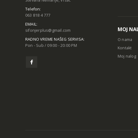
Stevana Nemanje, Vršac
Telefon:
063 818 4 777
EMAIL:
MOJ NA
sifonjerplus@gmail.com
RADNO VREME NAŠEG SERVISA:
O nama
Pon - Sub / 09:00 - 20:00 PM
Kontakt
Moj nalog