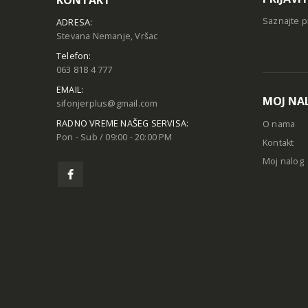
Saznajte p
ADRESA:
Stevana Nemanje, Vršac
Telefon:
063 818 4 777
EMAIL:
MOJ NA
sifonjerplus@gmail.com
RADNO VREME NAŠEG SERVISA:
O nama
Pon - Sub / 09:00 - 20:00 PM
Kontakt
Moj nalog