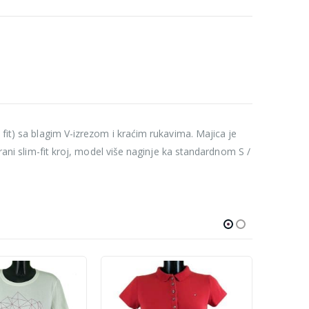
 fit) sa blagim V-izrezom i kraćim rukavima. Majica je
irani slim-fit kroj, model više naginje ka standardnom S /
-10%