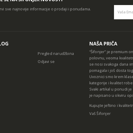
rvi sve najnovije informacije o prodaji i ponudama.
Alternative
LOG
NAŠA PRIČA
“Šifonjer” je premium o
Pregled narudžbina
polovnu, veoma kvalitet
Odjavi se
se nosi svakoga dana im
pomagala i još dosta tog
Uvoznici smo krem klase
kategorije i kvalitet ro
Svaki artikal u ponudi j
je napisano u okviru opi
Kupujte jeftino i kvalitet
Vaš Šifonjer