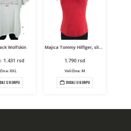
Jack Wolfskin
Majica Tommy Hilfiger, slim fit, crvena
M
Originalna
Trenutna
1.431
rsd
1.790
rsd
d
1.
cena
cena
je
je:
ičina: XXL
Veličina: M
bila:
1.431 rsd.
1.590 rsd.
DAJ U KORPU
DODAJ U KORPU