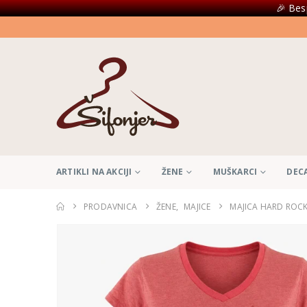
🎉 Bes
ARTIKLI NA AKCIJI
ŽENE
MUŠKARCI
DEC
PRODAVNICA
ŽENE
,
MAJICE
MAJICA HARD ROC