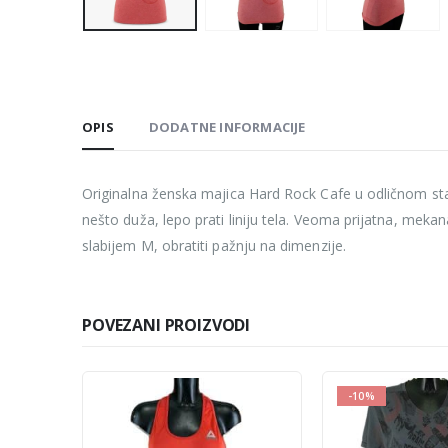
OPIS
DODATNE INFORMACIJE
Originalna ženska majica Hard Rock Cafe u odličnom stanj
nešto duža, lepo prati liniju tela. Veoma prijatna, mekan
slabijem M, obratiti pažnju na dimenzije.
POVEZANI PROIZVODI
-10%