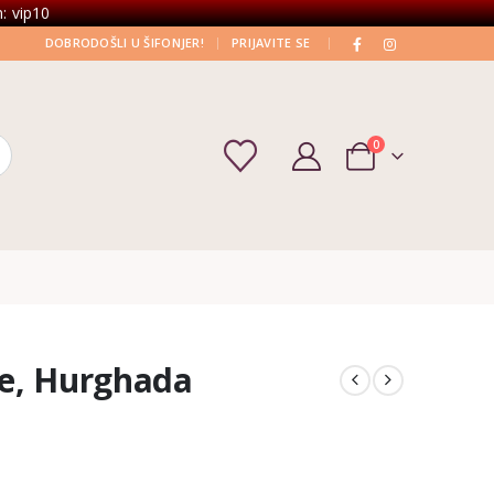
: vip10
|
|
DOBRODOŠLI U ŠIFONJER!
PRIJAVITE SE
0
fe, Hurghada