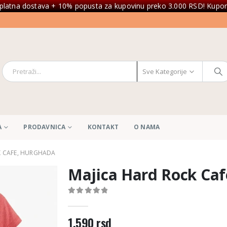
platna dostava + 10% popusta za kupovinu preko 3.000 RSD! Kupon
Sve Kategorije
A
PRODAVNICA
KONTAKT
O NAMA
K CAFE, HURGHADA
Majica Hard Rock Ca
0
out of 5
1.590
rsd