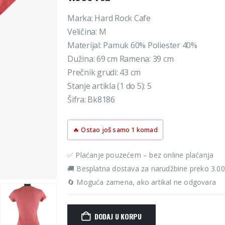
Marka: Hard Rock Cafe
Veličina: M
Materijal: Pamuk 60% Poliester 40%
Dužina: 69 cm Ramena: 39 cm
Prečnik grudi: 43 cm
Stanje artikla (1 do 5): 5
Šifra: Bk8186
🔥 Ostao još samo 1 komad
✅ Plaćanje pouzećem – bez online plaćanja
🚚 Besplatna dostava za narudžbine preko 3.0
🔄 Moguća zamena, ako artikal ne odgovara
DODAJ U KORPU
Alternative: