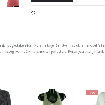
u (pogledajte slike). Koralne boje. Ženstveni, strukirani model (slim
a i rastegljiva mešavina pamuka i poliestera. Pošto je u pitanju struk
-10%