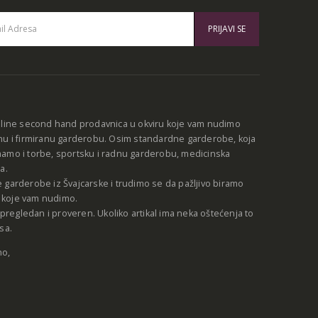
:
nline second hand prodavnica u okviru koje vam nudimo
nu i firmiranu garderobu. Osim standardne garderobe, koja
amo i torbe, sportsku i radnu garderobu, medicinska
a.
 garderobe iz Švajcarske i trudimo se da pažljivo biramo
be koje vam nudimo.
e pregledan i proveren. Ukoliko artikal ima neka oštećenja to
sa.
no,