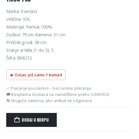
Marka: Everlast
Veličina: XXL
Materijal: Pamuk 100%
Dužina: 79 cm Ramena: 51 cm
Prečnik grudi: 59 cm
Stanje artikla (1 do 5): 5
Šifra: Bk8212
🔥 Ostao još samo 1 komad
✅ Plaćanje pouzećem – bez online plaćanja
🚚 Besplatna dostava za narudžbine preko 3.000 RSD
🔄 Moguća zamena, ako artikal ne odgovara
DODAJ U KORPU
Alternative: