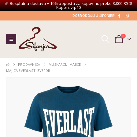
🎉 Besplatna dostava + 10% popusta za kupovinu preko 3.000 RSD!
Kupon: vip10
DOBRODOŠLI U ŠIFONJER!
0
PRODAVNICA
MUŠKARCI
,
MAJICE
MAJICA EVERLAST, EVERDRI