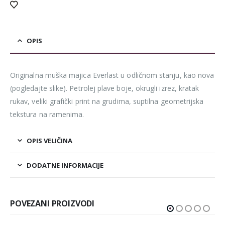
OPIS
Originalna muška majica Everlast u odličnom stanju, kao nova
(pogledajte slike). Petrolej plave boje, okrugli izrez, kratak
rukav, veliki grafički print na grudima, suptilna geometrijska
tekstura na ramenima.
OPIS VELIČINA
DODATNE INFORMACIJE
POVEZANI PROIZVODI