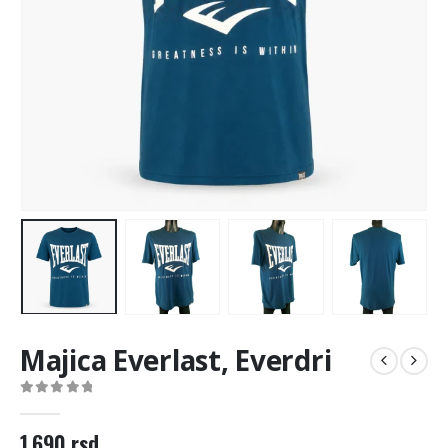
Majica Everlast, Everdri
0
out of 5
1.690
rsd