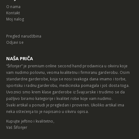
O nama
Kontakt
Moj nalog
Pregled narudžbina
Odjavi se
NAŠA PRIČA
“Šifonjer” je premium online second hand prodavnica u okviru koje
vam nudimo polovnu, veoma kvalitetnu i firmiranu garderobu. Osim
standardne garderobe, koja se nosi svakoga dana imamo i torbe,
sportsku i radnu garderobu, medicinska pomagala i još dosta toga.
Uvoznici smo krem klase garderobe iz Švajcarske i trudimo se da
pažljivo biramo kategorije i kvalitet robe koje vam nudimo.
Svaki artikal u ponudi je pregledan i proveren. Ukoliko artikal ima
neka oštećenja to je napisano u okviru opisa.
Kupujte jeftino i kvalitetno,
Vaš Šifonjer