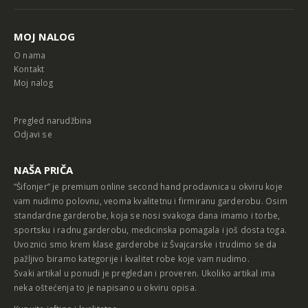
MOJ NALOG
O nama
Kontakt
Moj nalog
Pregled narudžbina
Odjavi se
NAŠA PRIČA
“Šifonjer” je premium online second hand prodavnica u okviru koje
vam nudimo polovnu, veoma kvalitetnu i firmiranu garderobu. Osim
standardne garderobe, koja se nosi svakoga dana imamo i torbe,
sportsku i radnu garderobu, medicinska pomagala i još dosta toga.
Uvoznici smo krem klase garderobe iz Švajcarske i trudimo se da
pažljivo biramo kategorije i kvalitet robe koje vam nudimo.
Svaki artikal u ponudi je pregledan i proveren. Ukoliko artikal ima
neka oštećenja to je napisano u okviru opisa.