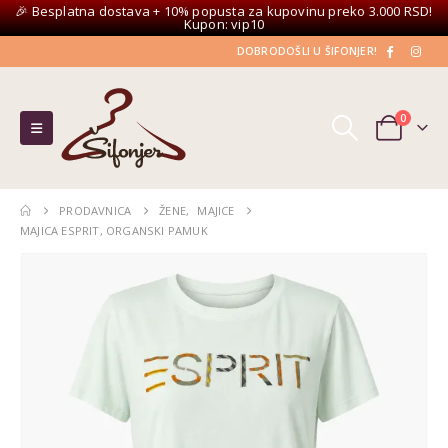
🎉 Besplatna dostava + 10% popusta za kupovinu preko 3.000 RSD!
Kupon: vip10
DOBRODOŠLI U ŠIFONJER!
0
PRODAVNICA
ŽENE
,
MAJICE
MAJICA ESPRIT, ORGANSKI PAMUK