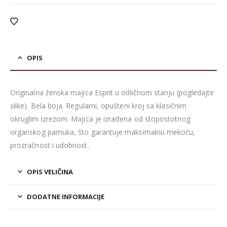
OPIS
Originalna ženska majica Esprit u odličnom stanju (pogledajte
slike). Bela boja. Regularni, opušteni kroj sa klasičnim
okruglim izrezom. Majica je izrađena od stopostotnog
organskog pamuka, što garantuje maksimalnu mekoću,
prozračnost i udobnost.
OPIS VELIČINA
DODATNE INFORMACIJE