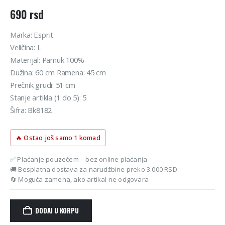
690
rsd
Marka: Esprit
Veličina: L
Materijal: Pamuk 100%
Dužina: 60 cm Ramena: 45 cm
Prečnik grudi: 51 cm
Stanje artikla (1 do 5): 5
Šifra: Bk8182
🔥 Ostao još samo 1 komad
✅ Plaćanje pouzećem – bez online plaćanja
🚚 Besplatna dostava za narudžbine preko 3.000 RSD
🔄 Moguća zamena, ako artikal ne odgovara
DODAJ U KORPU
Alternative: