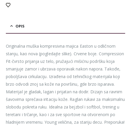
OPIS
Originalna muška kompresivna majica Easton u odličnom
stanju, kao nova (pogledajte slike). Crvene boje. Compression
Fit-čvrsto prijanja uz telo, pružajući mišićnu podršku koja
smanjuje zamor i ubrzava oporavak nakon napora. Takođe,
poboljšava cirkulaciju. Izrađena od tehničkog materijala koji
brzo odvodi znoj sa kože na površinu, gde brzo isparava.
Materijal je gladak, lagan i prijatan na dodir. Dizajn sa ravnim
šavovima sprečava iritaciju kože. Raglan rukavi za maksimalnu
slobodu pokreta ruku. Idealna za bejzbol i softbol, trening u
teretani i trčanje, kao i za sve sportove na otvorenom po
hladnijem vremenu. Young veličina, za stariju decu. Preporuka!