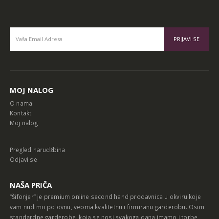
Alternative:
MOJ NALOG
O nama
Kontakt
Moj nalog
Pregled narudžbina
Odjavi se
NAŠA PRIČA
“Šifonjer” je premium online second hand prodavnica u okviru koje
vam nudimo polovnu, veoma kvalitetnu i firmiranu garderobu. Osim
standardne garderobe, koja se nosi svakoga dana imamo i torbe,