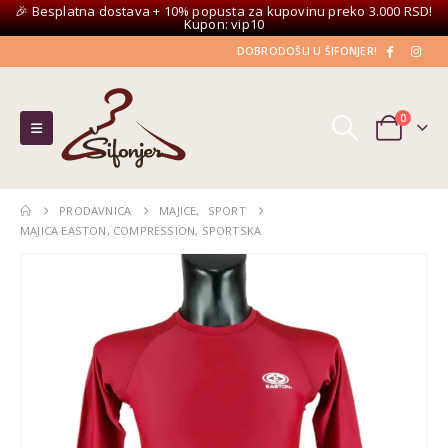
🎉 Besplatna dostava + 10% popusta za kupovinu preko 3.000 RSD!
Kupon: vip10
DOBRODOŠLI U ŠIFONJER!
0
PRODAVNICA
MAJICE
,
SPORT
MAJICA EASTON, COMPRESSION, SPORTSKA