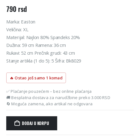
790
rsd
Marka: Easton
Veličina: XL
Materijal: Najlon 80% Spandeks 20%
Dužina: 59 cm Ramena: 36 cm
Rukavi: 52 cm Prečnik grudi: 43 cm
Stanje artikla (1 do 5): 5 Šifra: Bk8029
🔥 Ostao još samo 1 komad
✅ Plaćanje pouzećem – bez online plaćanja
🚚 Besplatna dostava za narudžbine preko 3.000 RSD
🔄 Moguća zamena, ako artikal ne odgovara
DODAJ U KORPU
Alternative: