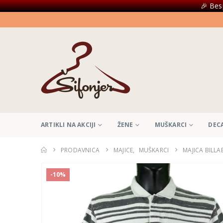
🎉 Bes
ARTIKLI NA AKCIJI
ŽENE
MUŠKARCI
DEC
PRODAVNICA
MAJICE
,
MUŠKARCI
MAJICA BILL
-10%