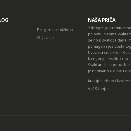
LOG
NAŠA PRIČA
“Šifonjer” je premium o
Pregled narudžbina
polovnu, veoma kvalitet
Odjavi se
se nosi svakoga dana im
pomagala i još dosta tog
Uvoznici smo krem klase
kategorije i kvalitet ro
Svaki artikal u ponudi j
je napisano u okviru opi
Kupujte jeftino i kvalitet
Vaš Šifonjer