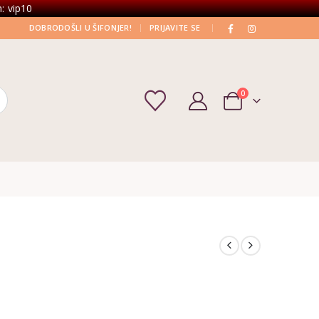
: vip10
|
|
DOBRODOŠLI U ŠIFONJER!
PRIJAVITE SE
0