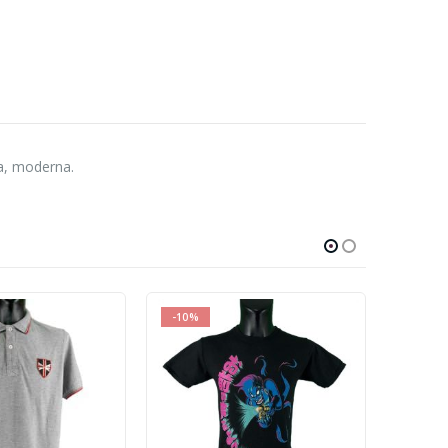
na, moderna.
-10%
-10%