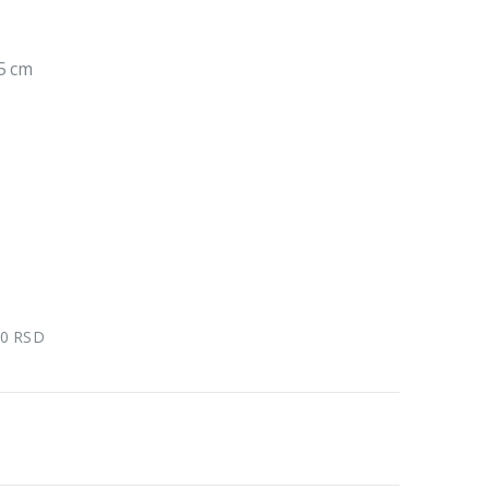
75 cm
00 RSD