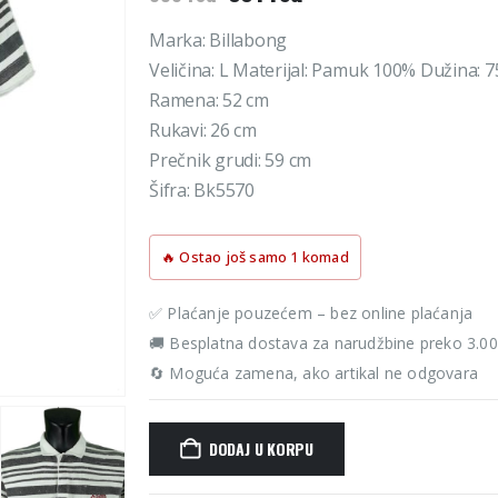
cena
cena
je
je:
Marka: Billabong
bila:
801 rsd.
Veličina: L Materijal: Pamuk 100% Dužina: 
890 rsd.
Ramena: 52 cm
Rukavi: 26 cm
Prečnik grudi: 59 cm
Šifra: Bk5570
🔥 Ostao još samo 1 komad
✅ Plaćanje pouzećem – bez online plaćanja
🚚 Besplatna dostava za narudžbine preko 3.0
🔄 Moguća zamena, ako artikal ne odgovara
DODAJ U KORPU
Alternative: