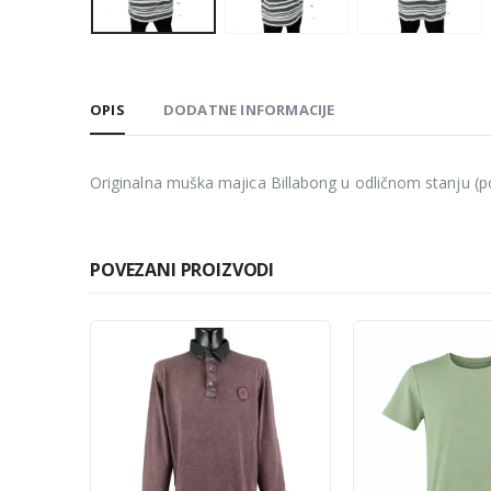
OPIS
DODATNE INFORMACIJE
Originalna muška majica Billabong u odličnom stanju (p
POVEZANI PROIZVODI
-33%