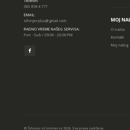
Telefon:
063 818 4 777
EMAIL:
MOJ NA
sifonjerplus@gmail.com
RADNO VREME NAŠEG SERVISA:
O nama
Pon - Sub / 09:00 - 20:00 PM
Kontakt
Moj nalog
© Šifonjer eCommerce 2026. Sva prava zadržana.