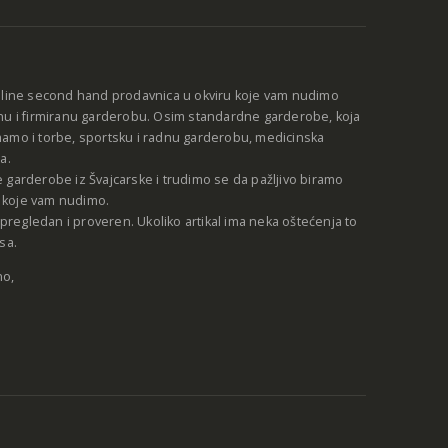
nline second hand prodavnica u okviru koje vam nudimo
nu i firmiranu garderobu. Osim standardne garderobe, koja
amo i torbe, sportsku i radnu garderobu, medicinska
a.
 garderobe iz Švajcarske i trudimo se da pažljivo biramo
be koje vam nudimo.
e pregledan i proveren. Ukoliko artikal ima neka oštećenja to
sa.
no,