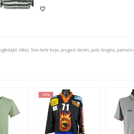
ogledajte slike). Sivo-bele boje, prugast dezen, polo kragna, pamuč
-10%