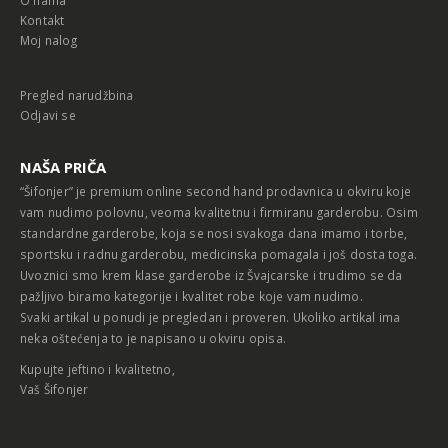
Kontakt
Moj nalog
Pregled narudžbina
Odjavi se
NAŠA PRIČA
“Šifonjer” je premium online second hand prodavnica u okviru koje
vam nudimo polovnu, veoma kvalitetnu i firmiranu garderobu. Osim
standardne garderobe, koja se nosi svakoga dana imamo i torbe,
sportsku i radnu garderobu, medicinska pomagala i još dosta toga.
Uvoznici smo krem klase garderobe iz Švajcarske i trudimo se da
pažljivo biramo kategorije i kvalitet robe koje vam nudimo.
Svaki artikal u ponudi je pregledan i proveren. Ukoliko artikal ima
neka oštećenja to je napisano u okviru opisa.
Kupujte jeftino i kvalitetno,
Vaš Šifonjer