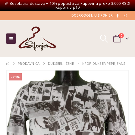
🎉 Besplatna dostava + 10% popusta za kupovinu preko 3.000 RSD!
Kupon: vip10
DOBRODOŠLI U ŠIFONJER!
0
PRODAVNICA
DUKSERI
,
ŽENE
KROP DUKSER PEPE JEANS
-20%