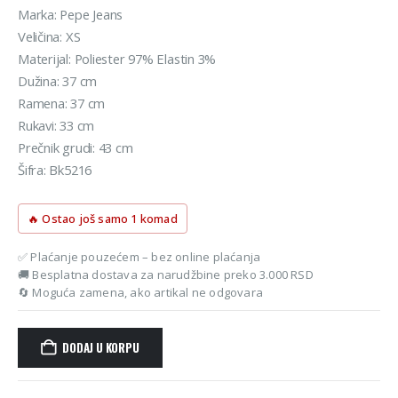
je
je:
Marka: Pepe Jeans
bila:
1.032 rsd.
Veličina: XS
1.290 rsd.
Materijal: Poliester 97% Elastin 3%
Dužina: 37 cm
Ramena: 37 cm
Rukavi: 33 cm
Prečnik grudi: 43 cm
Šifra: Bk5216
🔥 Ostao još samo 1 komad
✅ Plaćanje pouzećem – bez online plaćanja
🚚 Besplatna dostava za narudžbine preko 3.000 RSD
🔄 Moguća zamena, ako artikal ne odgovara
DODAJ U KORPU
Alternative: