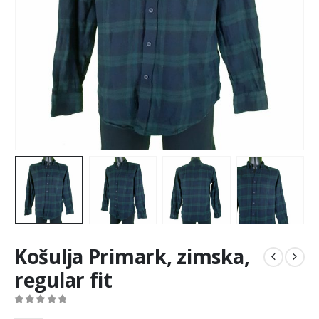
Košulja Primark, zimska,
regular fit
0
out of 5