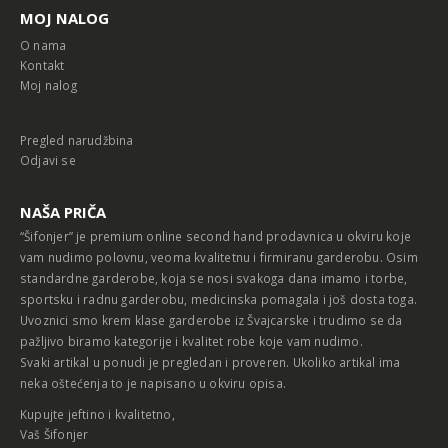
MOJ NALOG
O nama
Kontakt
Moj nalog
Pregled narudžbina
Odjavi se
NAŠA PRIČA
“Šifonjer” je premium online second hand prodavnica u okviru koje
vam nudimo polovnu, veoma kvalitetnu i firmiranu garderobu. Osim
standardne garderobe, koja se nosi svakoga dana imamo i torbe,
sportsku i radnu garderobu, medicinska pomagala i još dosta toga.
Uvoznici smo krem klase garderobe iz Švajcarske i trudimo se da
pažljivo biramo kategorije i kvalitet robe koje vam nudimo.
Svaki artikal u ponudi je pregledan i proveren. Ukoliko artikal ima
neka oštećenja to je napisano u okviru opisa.
Kupujte jeftino i kvalitetno,
Vaš Šifonjer