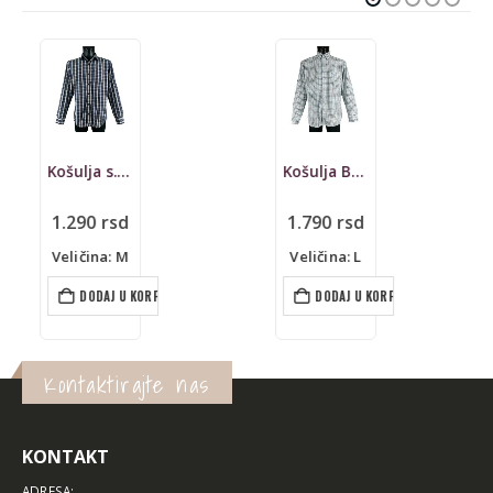
Košulja s.Oliver, regular fit
Košulja Bugatti
1.290
rsd
1.790
rsd
Veličina: M
Veličina: L
DODAJ U KORPU
DODAJ U KORPU
Kontaktirajte nas
KONTAKT
ADRESA: