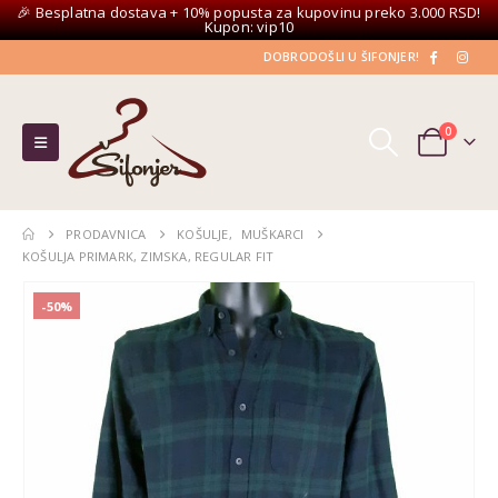
🎉 Besplatna dostava + 10% popusta za kupovinu preko 3.000 RSD!
Kupon: vip10
DOBRODOŠLI U ŠIFONJER!
0
PRODAVNICA
KOŠULJE
,
MUŠKARCI
KOŠULJA PRIMARK, ZIMSKA, REGULAR FIT
-50%