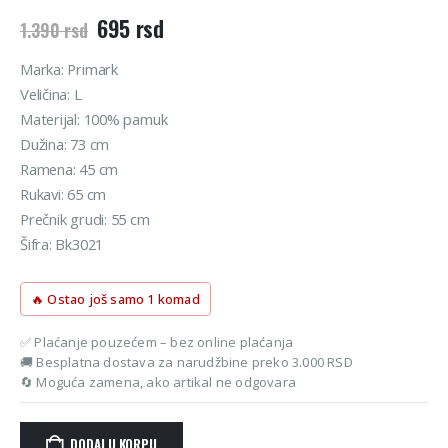
Originalna
Trenutna
695
rsd
1.390
rsd
cena
cena
je
je:
Marka: Primark
bila:
695 rsd.
Veličina: L
1.390 rsd.
Materijal: 100% pamuk
Dužina: 73 cm
Ramena: 45 cm
Rukavi: 65 cm
Prečnik grudi: 55 cm
Šifra: Bk3021
🔥 Ostao još samo 1 komad
✅ Plaćanje pouzećem – bez online plaćanja
🚚 Besplatna dostava za narudžbine preko 3.000 RSD
🔄 Moguća zamena, ako artikal ne odgovara
DODAJ U KORPU