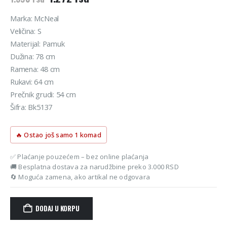
cena
cena
je
je:
Marka: McNeal
bila:
1.272 rsd.
Veličina: S
1.590 rsd.
Materijal: Pamuk
Dužina: 78 cm
Ramena: 48 cm
Rukavi: 64 cm
Prečnik grudi: 54 cm
Šifra: Bk5137
🔥 Ostao još samo 1 komad
✅ Plaćanje pouzećem – bez online plaćanja
🚚 Besplatna dostava za narudžbine preko 3.000 RSD
🔄 Moguća zamena, ako artikal ne odgovara
DODAJ U KORPU
Alternative: