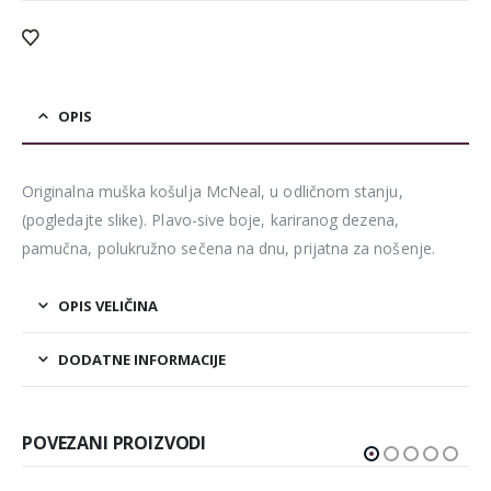
OPIS
Originalna muška košulja McNeal, u odličnom stanju,
(pogledajte slike). Plavo-sive boje, kariranog dezena,
pamučna, polukružno sečena na dnu, prijatna za nošenje.
OPIS VELIČINA
DODATNE INFORMACIJE
POVEZANI PROIZVODI