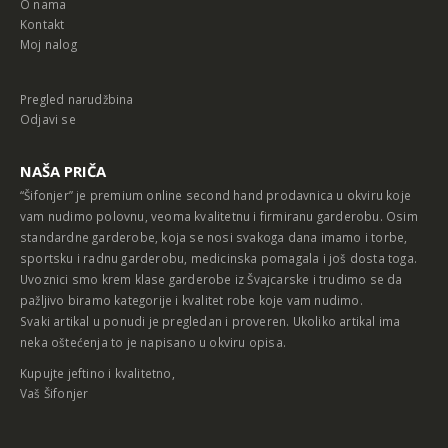
O nama
Kontakt
Moj nalog
Pregled narudžbina
Odjavi se
NAŠA PRIČA
“Šifonjer” je premium online second hand prodavnica u okviru koje
vam nudimo polovnu, veoma kvalitetnu i firmiranu garderobu. Osim
standardne garderobe, koja se nosi svakoga dana imamo i torbe,
sportsku i radnu garderobu, medicinska pomagala i još dosta toga.
Uvoznici smo krem klase garderobe iz Švajcarske i trudimo se da
pažljivo biramo kategorije i kvalitet robe koje vam nudimo.
Svaki artikal u ponudi je pregledan i proveren. Ukoliko artikal ima
neka oštećenja to je napisano u okviru opisa.
Kupujte jeftino i kvalitetno,
Vaš Šifonjer