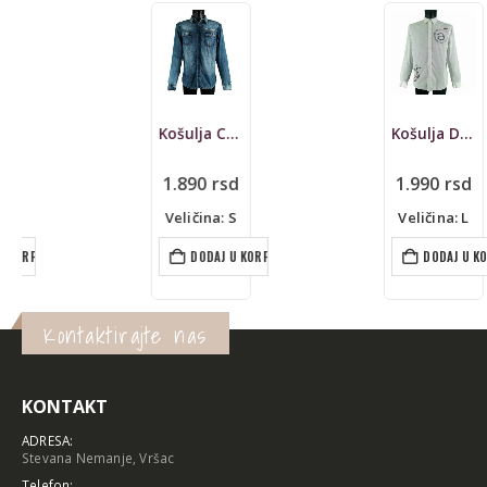
Košulja Camp David, teksas
Košulja Desigual
1.890
rsd
1.990
rsd
Veličina: S
Veličina: L
DODAJ U KORPU
DODAJ U KORPU
Kontaktirajte nas
KONTAKT
ADRESA:
Stevana Nemanje, Vršac
Telefon: