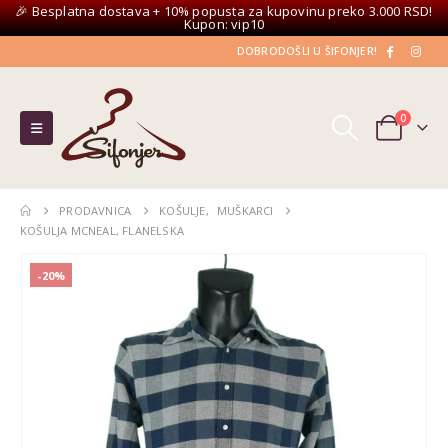
🎉 Besplatna dostava + 10% popusta za kupovinu preko 3.000 RSD!
Kupon: vip10
DOBRODOŠLI U ŠIFONJER!
0
PRODAVNICA
KOŠULJE
,
MUŠKARCI
KOŠULJA MCNEAL, FLANELSKA
-20%