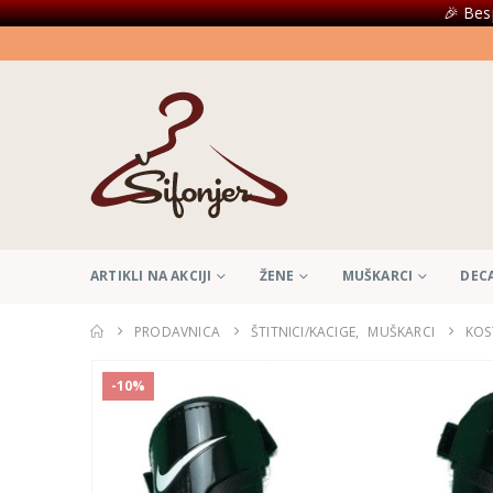
🎉 Bes
ARTIKLI NA AKCIJI
ŽENE
MUŠKARCI
DEC
PRODAVNICA
ŠTITNICI/KACIGE
,
MUŠKARCI
KOS
-10%