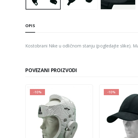
OPIS
Kostobrani Nike u odličnom stanju (pogledajte slike). Mali
POVEZANI PROIZVODI
-10%
-10%