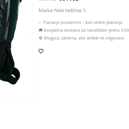
cena
cena
je
je:
Marka: Nike Veličina: S
bila:
801 rsd.
✅ Plaćanje pouzećem – bez online plaćanja
890 rsd.
🚚 Besplatna dostava za narudžbine preko 3.0
🔄 Moguća zamena, ako artikal ne odgovara