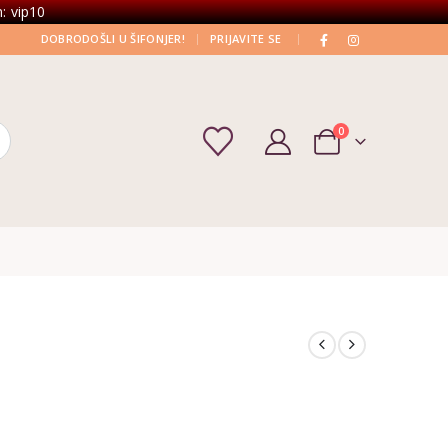
: vip10
|
|
DOBRODOŠLI U ŠIFONJER!
PRIJAVITE SE
0