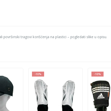
 površinski tragovi korišćenja na plastici – pogledati slike u opisu.
-10%
-10%