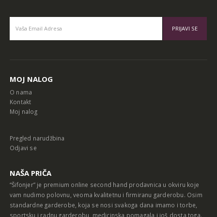
Alternative:
MOJ NALOG
O nama
Kontakt
Moj nalog
Pregled narudžbina
Odjavi se
NAŠA PRIČA
“Šifonjer” je premium online second hand prodavnica u okviru koje
vam nudimo polovnu, veoma kvalitetnu i firmiranu garderobu. Osim
standardne garderobe, koja se nosi svakoga dana imamo i torbe,
sportsku i radnu garderobu, medicinska pomagala i još dosta toga.