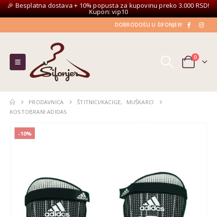
🎉 Besplatna dostava + 10% popusta za kupovinu preko 3.000 RSD!
Kupon: vip10
DOBRODOŠLI U ŠIFONJER!
0
PRODAVNICA
ŠTITNICI/KACIGE
,
MUŠKARCI
KOSTOBRANI ADIDAS
-10%