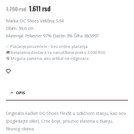
Originalna
Trenutna
1.611
rsd
1.790
rsd
cena
cena
je
je:
Marka: DC Shoes Veličina: S/M
bila:
1.611 rsd.
Obim: 59,6 cm
1.790 rsd.
Materijal: Poliester 97% Elastin 3% Šifra: Bk5997
✅ Plaćanje pouzećem – bez online plaćanja
🚚 Besplatna dostava za narudžbine preko 3.000 RSD
🔄 Moguća zamena, ako artikal ne odgovara
OPIS
Originalni kačket DC Shoes Flexfit u odličnom stanju, kao nov
(pogledajte slike). Crne boje, prisutvo elastina u tkanju,
fiksnog obima.