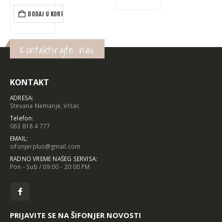
DODAJ U KORPU
Kontaktirajte nas
KONTAKT
ADRESA:
Stevana Nemanje, Vršac
Telefon:
063 818 4 777
EMAIL:
sifonjerplus@gmail.com
RADNO VREME NAŠEG SERVISA:
Pon - Sub / 09:00 - 20:00 PM
PRIJAVITE SE NA ŠIFONJER NOVOSTI