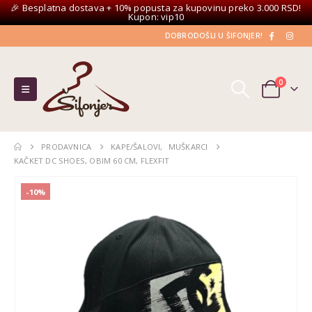
🎉 Besplatna dostava + 10% popusta za kupovinu preko 3.000 RSD!
Kupon: vip10
DOBRODOŠLI U ŠIFONJER!
0
PRODAVNICA
KAPE/ŠALOVI
,
MUŠKARCI
KAČKET DC SHOES, OBIM 60 CM, FLEXFIT
-10%