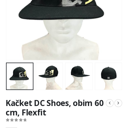
Kačket DC Shoes, obim 60
cm, Flexfit
0
out of 5