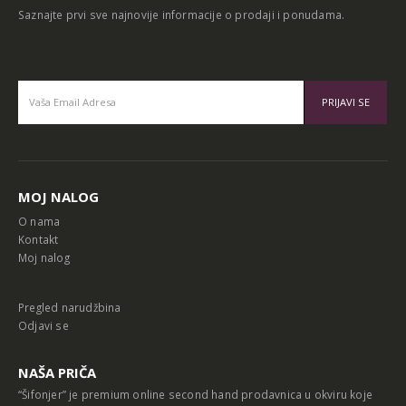
Saznajte prvi sve najnovije informacije o prodaji i ponudama.
Alternative:
MOJ NALOG
O nama
Kontakt
Moj nalog
Pregled narudžbina
Odjavi se
NAŠA PRIČA
“Šifonjer” je premium online second hand prodavnica u okviru koje