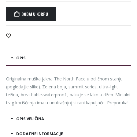
DODAJ U KORPU
Alternative:
OPIS
Originalna muška jakna The North Face u odličnom stanju
(pogledajte slike). Zelena boja, summit series, ultra-light
težina, breathable-waterproof , pakuje se lako u džep. Minialni
trag korišćenja ima u unutrašnjoj strani kapuljače. Preporuka!
OPIS VELIČINA
DODATNE INFORMACIJE