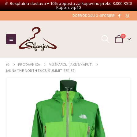
🎉 Besplatna dostava + 10% popusta za kupovinu preko 3.000 RSD!
Kupon: vip10
DOBRODOŠLI U ŠIFONJER!
0
PRODAVNICA
MUŠKARCI
,
JAKNE/KAPUTI
JAKNA THE NORTH FACE, SUMMIT SERIES