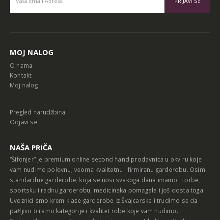
Alternative:
MOJ NALOG
O nama
Kontakt
Moj nalog
Pregled narudžbina
Odjavi se
NAŠA PRIČA
“Šifonjer” je premium online second hand prodavnica u okviru koje
vam nudimo polovnu, veoma kvalitetnu i firmiranu garderobu. Osim
standardne garderobe, koja se nosi svakoga dana imamo i torbe,
sportsku i radnu garderobu, medicinska pomagala i još dosta toga.
Uvoznici smo krem klase garderobe iz Švajcarske i trudimo se da
pažljivo biramo kategorije i kvalitet robe koje vam nudimo.