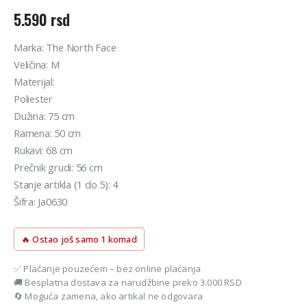
5.590
rsd
Marka: The North Face
Veličina: M
Materijal:
Poliester
Dužina: 75 cm
Ramena: 50 cm
Rukavi: 68 cm
Prečnik grudi: 56 cm
Stanje artikla (1 do 5): 4
Šifra: Ja0630
🔥 Ostao još samo 1 komad
✅ Plaćanje pouzećem – bez online plaćanja
🚚 Besplatna dostava za narudžbine preko 3.000 RSD
🔄 Moguća zamena, ako artikal ne odgovara