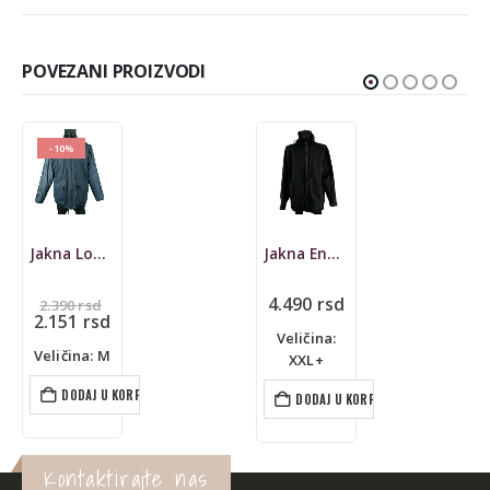
POVEZANI PROIZVODI
-10%
Jakna Loffler, gore-tex ultra lite
Jakna Engelbert Strauss, dryplexx
Originalna
4.490
rsd
2.390
rsd
cena
Trenutna
2.151
rsd
je
cena
Veličina:
bila:
je:
Veličina: M
XXL+
2.390 rsd.
2.151 rsd.
DODAJ U KORPU
DODAJ U KORPU
Kontaktirajte nas