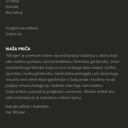
O nama
Kontakt
Moj nalog
Pregled narudžbina
Odjavi se
NAŠA PRIČA
“Šifonjer” je premium online second hand prodavnica u okviru koje
vam nudimo polovnu, veoma kvalitetnu i firmiranu garderobu. Osim
standardne garderobe, koja se nosi svakoga dana imamo i torbe,
sportsku i radnu garderobu, medicinska pomagala i još dosta toga.
Uvoznici smo krem klase garderobe iz Švajcarske i trudimo se da
pažljivo biramo kategorije i kvalitet robe koje vam nudimo.
Svaki artikal u ponudi je pregledan i proveren. Ukoliko artikal ima
neka oštećenja to je napisano u okviru opisa.
Kupujte jeftino i kvalitetno,
Vaš Šifonjer