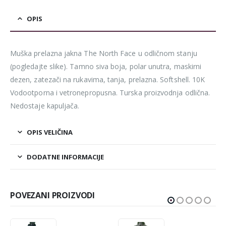
OPIS
Muška prelazna jakna The North Face u odličnom stanju
(pogledajte slike). Tamno siva boja, polar unutra, maskirni
dezen, zatezači na rukavima, tanja, prelazna. Softshell. 10K
Vodootporna i vetronepropusna. Turska proizvodnja odlična.
Nedostaje kapuljača.
OPIS VELIČINA
DODATNE INFORMACIJE
POVEZANI PROIZVODI