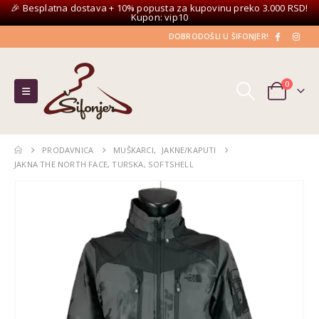
🎉 Besplatna dostava + 10% popusta za kupovinu preko 3.000 RSD!
Kupon: vip10
DOBRODOŠLI U ŠIFONJER!
0
PRODAVNICA
MUŠKARCI
,
JAKNE/KAPUTI
JAKNA THE NORTH FACE, TURSKA, SOFTSHELL