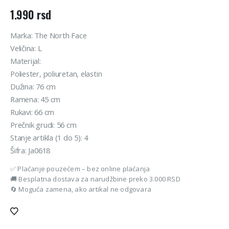
1.990
rsd
Marka: The North Face
Veličina: L
Materijal:
Poliester, poliuretan, elastin
Dužina: 76 cm
Ramena: 45 cm
Rukavi: 66 cm
Prečnik grudi: 56 cm
Stanje artikla (1 do 5): 4
Šifra: Ja0618
✅ Plaćanje pouzećem – bez online plaćanja
🚚 Besplatna dostava za narudžbine preko 3.000 RSD
🔄 Moguća zamena, ako artikal ne odgovara