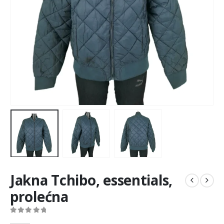
Jakna Tchibo, essentials,
prolećna
0
out of 5