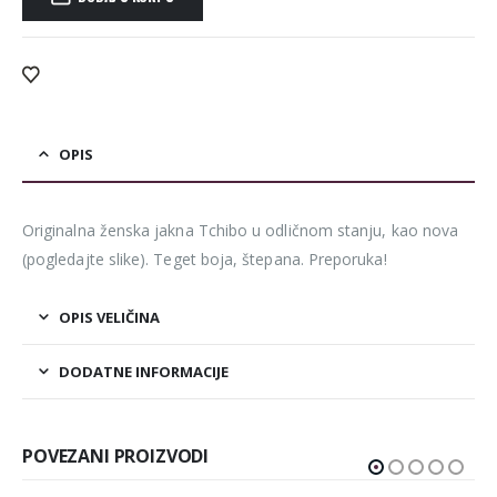
Alternative:
OPIS
Originalna ženska jakna Tchibo u odličnom stanju, kao nova
(pogledajte slike). Teget boja, štepana. Preporuka!
OPIS VELIČINA
DODATNE INFORMACIJE
POVEZANI PROIZVODI