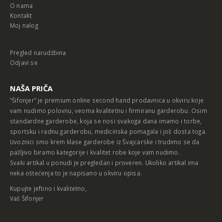
O nama
Kontakt
Moj nalog
Pregled narudžbina
Odjavi se
NAŠA PRIČA
“Šifonjer” je premium online second hand prodavnica u okviru koje
vam nudimo polovnu, veoma kvalitetnu i firmiranu garderobu. Osim
standardne garderobe, koja se nosi svakoga dana imamo i torbe,
sportsku i radnu garderobu, medicinska pomagala i još dosta toga.
Uvoznici smo krem klase garderobe iz Švajcarske i trudimo se da
pažljivo biramo kategorije i kvalitet robe koje vam nudimo.
Svaki artikal u ponudi je pregledan i proveren. Ukoliko artikal ima
neka oštećenja to je napisano u okviru opisa.
Kupujte jeftino i kvalitetno,
Vaš Šifonjer