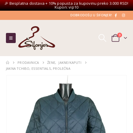
🎉 Besplatna dostava + 10% popusta za kupovinu preko 3.000 RSD!
Kupon: vip10
DOBRODOŠLI U ŠIFONJER!
0
PRODAVNICA
ŽENE
,
JAKNE/KAPUTI
JAKNA TCHIBO, ESSENTIALS, PROLEĆNA