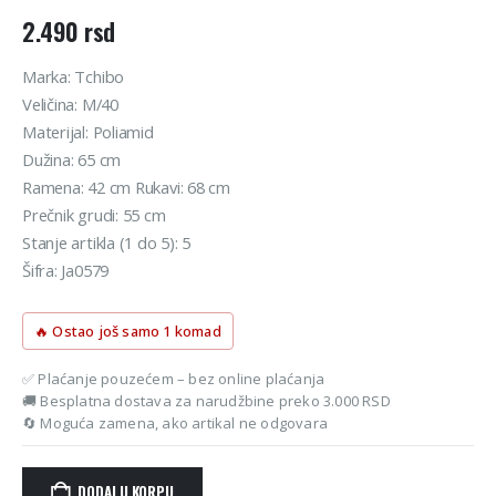
2.490
rsd
Marka: Tchibo
Veličina: M/40
Materijal: Poliamid
Dužina: 65 cm
Ramena: 42 cm Rukavi: 68 cm
Prečnik grudi: 55 cm
Stanje artikla (1 do 5): 5
Šifra: Ja0579
🔥 Ostao još samo 1 komad
✅ Plaćanje pouzećem – bez online plaćanja
🚚 Besplatna dostava za narudžbine preko 3.000 RSD
🔄 Moguća zamena, ako artikal ne odgovara
DODAJ U KORPU