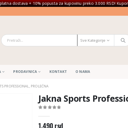
platna dostava + 10% popusta za kupovinu preko 3.000 RSD! Kupon
Sve Kategorije
A
PRODAVNICA
KONTAKT
O NAMA
TS PROFESSIONAL, PROLEĆNA
Jakna Sports Professi
0
out of 5
1.490
rsd