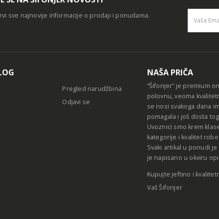
rvi sve najnovije informacije o prodaji i ponudama.
Alternative
LOG
NAŠA PRIČA
“Šifonjer” je premium o
Pregled narudžbina
polovnu, veoma kvalitet
Odjavi se
se nosi svakoga dana im
pomagala i još dosta tog
Uvoznici smo krem klase
kategorije i kvalitet ro
Svaki artikal u ponudi j
je napisano u okviru opi
Kupujte jeftino i kvalitet
Vaš Šifonjer