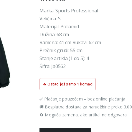
Marka: Sports Professional
Veličina: S
Materijal: Poliamid
Dužina: 68 cm
Ramena: 41 cm Rukavi: 62 cm
Prečnik grudi: 55 cm
Stanje artikla (1 do 5): 4
Šifra: Ja0562
🔥 Ostao još samo 1 komad
✅ Plaćanje pouzećem – bez online plaćanja
🚚 Besplatna dostava za narudžbine preko 3.0
🔄 Moguća zamena, ako artikal ne odgovara