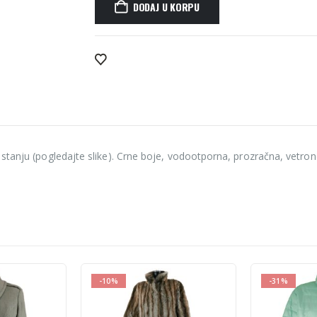
DODAJ U KORPU
Alternative:
stanju (pogledajte slike). Crne boje, vodootporna, prozračna, vetron
-31%