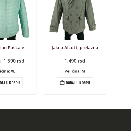
cott, prelazna
Jakna podjakna Jack Wolfskin, prelazna
Jakna K
490
rsd
3.290
rsd
2.
ličina: M
Veličina: M
DAJ U KORPU
DODAJ U KORPU