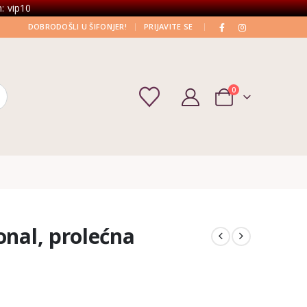
: vip10
|
|
DOBRODOŠLI U ŠIFONJER!
PRIJAVITE SE
0
onal, prolećna