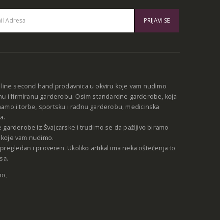
:
nline second hand prodavnica u okviru koje vam nudimo
nu i firmiranu garderobu. Osim standardne garderobe, koja
amo i torbe, sportsku i radnu garderobu, medicinska
a.
 garderobe iz Švajcarske i trudimo se da pažljivo biramo
be koje vam nudimo.
e pregledan i proveren. Ukoliko artikal ima neka oštećenja to
sa.
no,