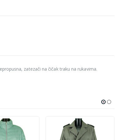
epropusna, zatezači na čičak traku na rukavima.
-10%