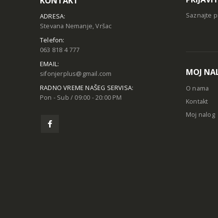
KONTAKT
Saznajte p
ADRESA:
Stevana Nemanje, Vršac
Telefon:
063 818 4 777
EMAIL:
MOJ NA
sifonjerplus@gmail.com
RADNO VREME NAŠEG SERVISA:
O nama
Pon - Sub / 09:00 - 20:00 PM
Kontakt
Moj nalog