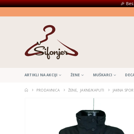
🎉 Bes
ARTIKLI NA AKCIJI
ŽENE
MUŠKARCI
DEC
PRODAVNICA
ŽENE
,
JAKNE/KAPUTI
JAKNA SPOR