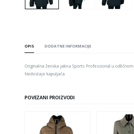
OPIS
DODATNE INFORMACIJE
Originalna ženska jakna Sports Professional u odličnom 
Nedostaje kapuljača.
POVEZANI PROIZVODI
-10%