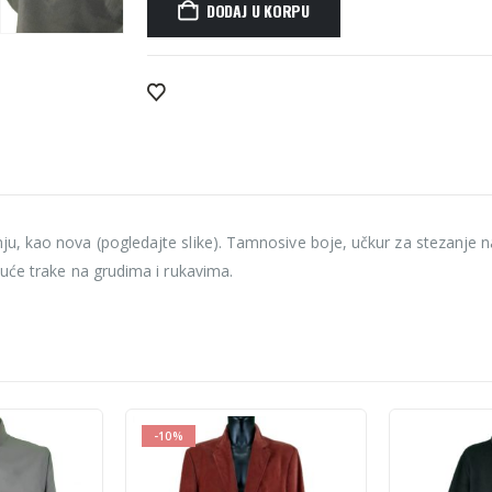
DODAJ U KORPU
Alternative:
 kao nova (pogledajte slike). Tamnosive boje, učkur za stezanje na 
uće trake na grudima i rukavima.
-10%