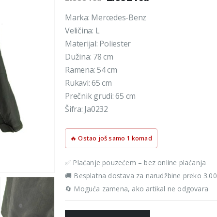
cena
cena
je
je:
Marka: Mercedes-Benz
bila:
2.392 rsd.
Veličina: L
2.990 rsd.
Materijal: Poliester
Dužina: 78 cm
Ramena: 54 cm
Rukavi: 65 cm
Prečnik grudi: 65 cm
Šifra: Ja0232
🔥 Ostao još samo 1 komad
✅ Plaćanje pouzećem – bez online plaćanja
🚚 Besplatna dostava za narudžbine preko 3.0
🔄 Moguća zamena, ako artikal ne odgovara