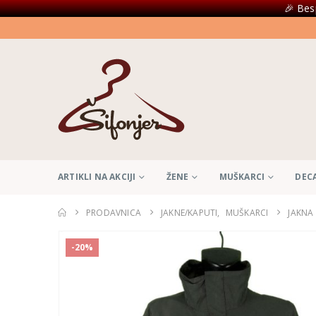
🎉 Bes
ARTIKLI NA AKCIJI
ŽENE
MUŠKARCI
DEC
PRODAVNICA
JAKNE/KAPUTI
,
MUŠKARCI
JAKNA
-20%