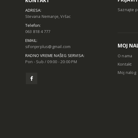
KONTAKT
Saznajte p
ADRESA:
Stevana Nemanje, Vršac
Telefon:
063 818 4 777
EMAIL:
MOJ NA
sifonjerplus@gmail.com
RADNO VREME NAŠEG SERVISA:
O nama
Pon - Sub / 09:00 - 20:00 PM
Kontakt
Moj nalog