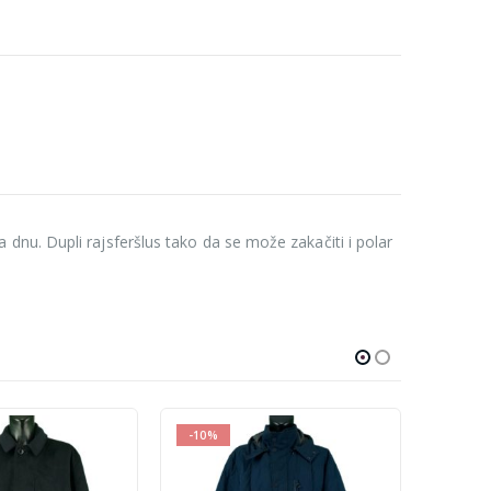
dnu. Dupli rajsferšlus tako da se može zakačiti i polar
-12%