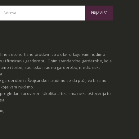
:
nline second hand prodavnica u okviru koje vam nudimo
nu i firmiranu garderobu. Osim standardne garderobe, koja
amo i torbe, sportsku i radnu garderobu, medicinska
a.
 garderobe iz Švajcarske i trudimo se da pažljivo biramo
be koje vam nudimo.
e pregledan i proveren. Ukoliko artikal ima neka oštećenja to
sa.
no,