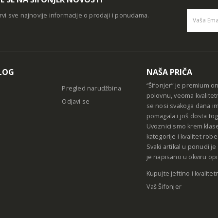
rvi sve najnovije informacije o prodaji i ponudama.
Alternative
LOG
NAŠA PRIČA
“Šifonjer” je premium o
Pregled narudžbina
polovnu, veoma kvalitet
Odjavi se
se nosi svakoga dana im
pomagala i još dosta tog
Uvoznici smo krem klase
kategorije i kvalitet ro
Svaki artikal u ponudi j
je napisano u okviru opi
Kupujte jeftino i kvalitet
Vaš Šifonjer