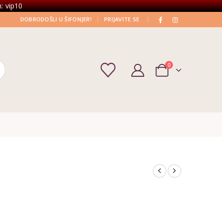
: vip10
|
|
DOBRODOŠLI U ŠIFONJER!
PRIJAVITE SE
0