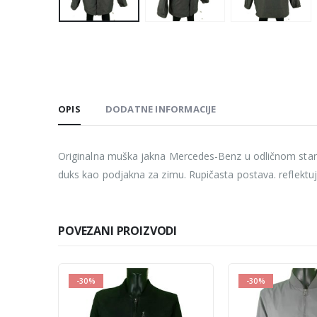
OPIS
DODATNE INFORMACIJE
Originalna muška jakna Mercedes-Benz u odličnom stanju,
duks kao podjakna za zimu. Rupičasta postava. reflektuj
POVEZANI PROIZVODI
-30%
-10%