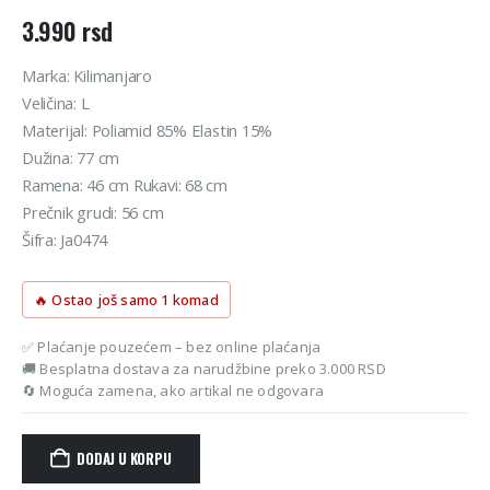
3.990
rsd
Marka: Kilimanjaro
Veličina: L
Materijal: Poliamid 85% Elastin 15%
Dužina: 77 cm
Ramena: 46 cm Rukavi: 68 cm
Prečnik grudi: 56 cm
Šifra: Ja0474
🔥 Ostao još samo 1 komad
✅ Plaćanje pouzećem – bez online plaćanja
🚚 Besplatna dostava za narudžbine preko 3.000 RSD
🔄 Moguća zamena, ako artikal ne odgovara
DODAJ U KORPU
Alternative: