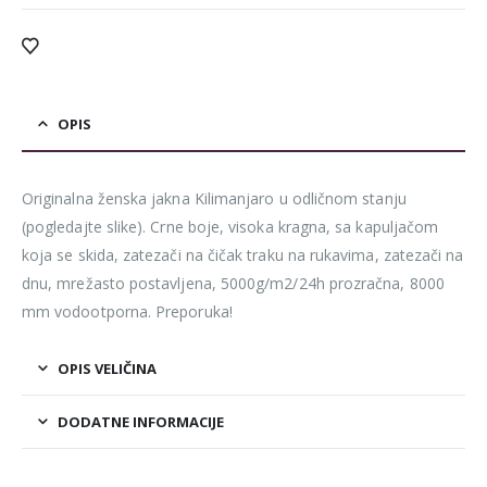
OPIS
Originalna ženska jakna Kilimanjaro u odličnom stanju
(pogledajte slike). Crne boje, visoka kragna, sa kapuljačom
koja se skida, zatezači na čičak traku na rukavima, zatezači na
dnu, mrežasto postavljena, 5000g/m2/24h prozračna, 8000
mm vodootporna. Preporuka!
OPIS VELIČINA
DODATNE INFORMACIJE