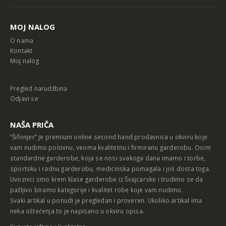
MOJ NALOG
O nama
Kontakt
Moj nalog
Pregled narudžbina
Odjavi se
NAŠA PRIČA
“Šifonjer” je premium online second hand prodavnica u okviru koje
vam nudimo polovnu, veoma kvalitetnu i firmiranu garderobu. Osim
standardne garderobe, koja se nosi svakoga dana imamo i torbe,
sportsku i radnu garderobu, medicinska pomagala i još dosta toga.
Uvoznici smo krem klase garderobe iz Švajcarske i trudimo se da
pažljivo biramo kategorije i kvalitet robe koje vam nudimo.
Svaki artikal u ponudi je pregledan i proveren. Ukoliko artikal ima
neka oštećenja to je napisano u okviru opisa.