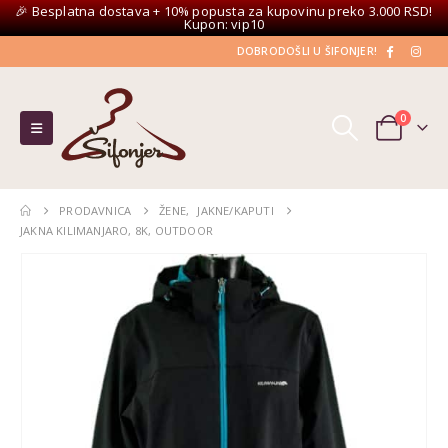
🎉 Besplatna dostava + 10% popusta za kupovinu preko 3.000 RSD!
Kupon: vip10
DOBRODOŠLI U ŠIFONJER!
0
PRODAVNICA
ŽENE
,
JAKNE/KAPUTI
JAKNA KILIMANJARO, 8K, OUTDOOR