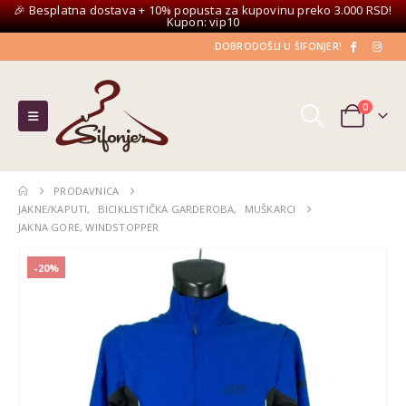
🎉 Besplatna dostava + 10% popusta za kupovinu preko 3.000 RSD!
Kupon: vip10
DOBRODOŠLI U ŠIFONJER!
0
PRODAVNICA
JAKNE/KAPUTI
,
BICIKLISTIČKA GARDEROBA
,
MUŠKARCI
JAKNA GORE, WINDSTOPPER
-20%