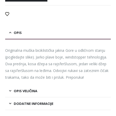
OPIS
Originalna muška biciklistička jakna Gore u odličnom stanju
(pogledajte slike). Jarko plave boje, windstopper tehnologija.
Dva prednja, kosa džepa sa rajsferšlusom, jedan veliki džep
sa rajsferšlusom na leđima. Odvojivi rukavi sa zateznim čičak
trakama, tako da može biti i prsluk. Preporuka!
OPIS VELIČINA
DODATNE INFORMACIJE