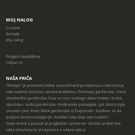
MOJ NALOG
O nama
Kontakt
Moj nalog
Pregled narudžbina
Odjavi se
NAŠA PRIČA
“Šifonjer” je premium online second hand prodavnica u okviru koje
vam nudimo polovnu, veoma kvalitetnu i firmiranu garderobu. Osim
standardne garderobe, koja se nosi svakoga dana imamo i torbe,
sportsku i radnu garderobu, medicinska pomagala i još dosta toga.
Uvoznici smo krem klase garderobe iz Švajcarske i trudimo se da
pažljivo biramo kategorije i kvalitet robe koje vam nudimo.
Svaki artikal u ponudi je pregledan i proveren. Ukoliko artikal ima
neka oštećenja to je napisano u okviru opisa.