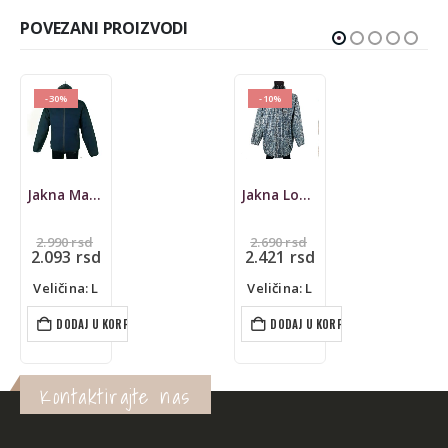
POVEZANI PROIZVODI
-10%
Jakna Loffler, gore-tex
Jakna Superdry, prelazna
Originalna
5.990
rsd
2.690
rsd
cena
Trenutna
2.421
rsd
je
cena
Veličina: L
bila:
je:
Veličina: L
2.690 rsd.
2.421 rsd.
DODAJ U KORPU
DODAJ U KORPU
Kontaktirajte nas