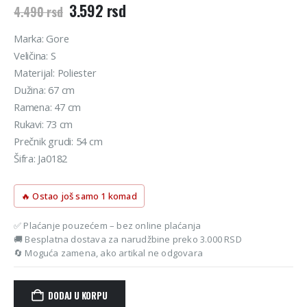
Originalna
Trenutna
3.592
rsd
4.490
rsd
cena
cena
je
je:
Marka: Gore
bila:
3.592 rsd.
Veličina: S
4.490 rsd.
Materijal: Poliester
Dužina: 67 cm
Ramena: 47 cm
Rukavi: 73 cm
Prečnik grudi: 54 cm
Šifra: Ja0182
🔥 Ostao još samo 1 komad
✅ Plaćanje pouzećem – bez online plaćanja
🚚 Besplatna dostava za narudžbine preko 3.000 RSD
🔄 Moguća zamena, ako artikal ne odgovara
DODAJ U KORPU
Alternative: